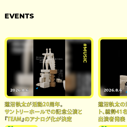
EVENTS
#MUSIC
2026.8.6
2026.8.6
蓮沼執太が活動20周年。
蓮沼執太の
サントリーホールでの記念公演と
ト、総勢41
『TEAM』のアナログ化が決定
出演者発表