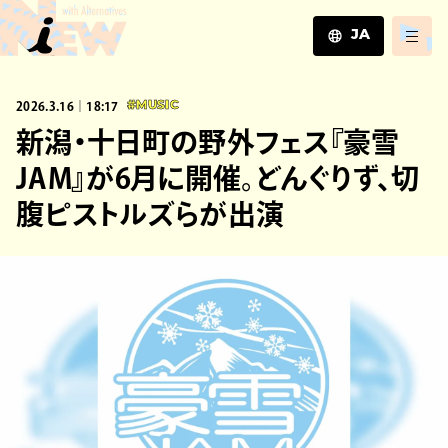
JA
JA
2026.3.16｜18:17
#MUSIC
EN
ZH
新潟・十日町の野外フェス『豪雪
JAM』が6月に開催。どんぐりず、切
腹ピストルズらが出演