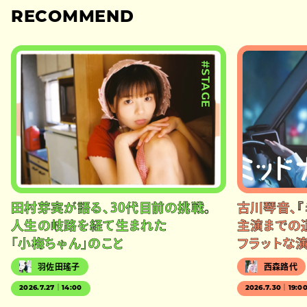
RECOMMEND
#STAGE
田村芽実が語る、30代目前の挑戦。
古川琴音、『
人生の岐路を経て生まれた
主演までの
「小梅ちゃん」のこと
フラットな
羽佐田瑤子
西森路代
2026.7.27｜14:00
2026.7.30｜19:0