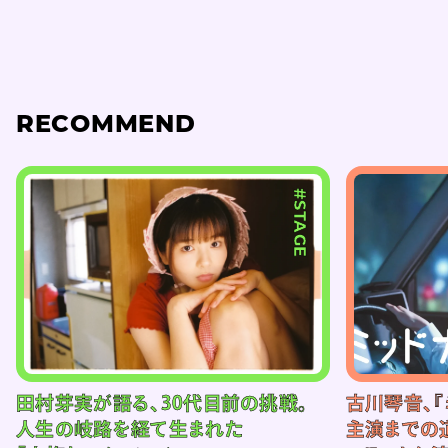
RECOMMEND
#STAGE
田村芽実が語る、30代目前の挑戦。
古川琴音、『
人生の岐路を経て生まれた
主演までの