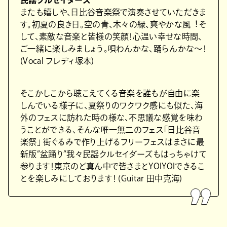
⺠謡クルセイダーズ
またも嬉しや、⽇⽐⾕⾳楽祭で演奏させていただきま
す。初夏の良き⽇。空の⻘、⽊々の緑、爽やかな⾵︕そ
して、素敵な⾳楽と皆様の笑顔！⼼温い幸せな時間、
ご⼀緒に楽しみましょう。唄わんかな、踊らんかな〜！
(Vocal フレディ塚本)
そこかしこから聴こえてくる⾳楽を誰もが⾃由に楽
しんでいる様⼦に、夏祭りのワクワク感にも似た、海
外のフェスに訪れた時の様な、不思議な感覚を味わ
うことができる、そんな唯⼀無⼆のフェス「⽇⽐⾕⾳
楽祭」 街ぐるみで作り上げるフリーフェスはまさに最
新版”盆踊り”我々⺠謡クルセイダーズもはっちゃけて
参ります！東京のど真ん中で皆さまとYOIYOIできるこ
とを楽しみにしております！ (Guitar ⽥中克海)