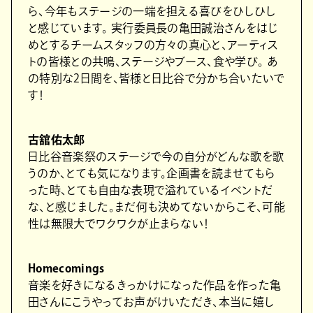
ら、今年もステージの⼀端を担える喜びをひしひし
と感じています。 実⾏委員⻑の⻲⽥誠治さんをはじ
めとするチームスタッフの⽅々の真⼼と、アーティス
トの皆様との共鳴、ステージやブース、⾷や学び。 あ
の特別な2⽇間を、皆様と⽇⽐⾕で分かち合いたいで
す！
古舘佑太郎
⽇⽐⾕⾳楽祭のステージで今の⾃分がどんな歌を歌
うのか、とても気になります。企画書を読ませてもら
った時、とても⾃由な表現で溢れているイベントだ
な、と感じました。まだ何も決めてないからこそ、可能
性は無限⼤でワクワクが⽌まらない！
Homecomings
⾳楽を好きになるきっかけになった作品を作った⻲
⽥さんにこうやってお声がけいただき、本当に嬉し