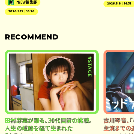
NiEW編集部
2026.5.8｜16:31
2026.5.15｜16:26
RECOMMEND
#STAGE
田村芽実が語る、30代目前の挑戦。
古川琴音、『
人生の岐路を経て生まれた
主演までの