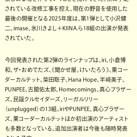
されている改修工事を控え、現在の野音を使用した
最後の開催となる2025年度は、第1弾として小沢健
二、imase、氷川きよし＋KIINA.ら18組の出演が発表
されていた。
今回発表された第2弾のラインナップは、iri、⼩倉博
和、ザ・おめでたズ、《聞かせ屋。けいたろう》、栗コー
ダーカルテット、柴⽥聡⼦、Hana Hope、半﨑美⼦、
PUNPEE、古舘佑太郎、Homecomings、真⼼ブラザー
ズ、⺠謡クルセイダーズ、リーガルリリー
（unplugged）の13組。iriやPUNPEE、真⼼ブラザー
ズ、栗コーダーカルテットほか初出演のアーティスト
も多数となっている。追加出演者は今後も随時発表