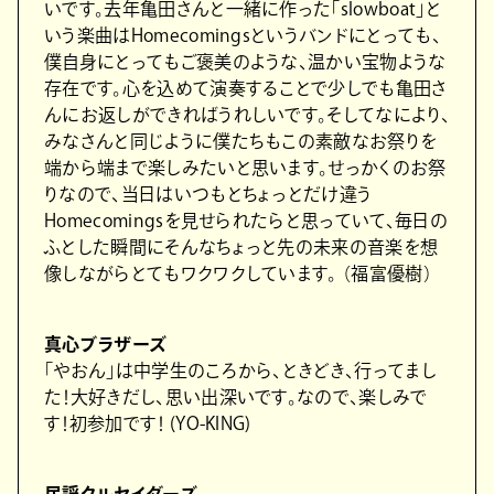
いです。去年⻲⽥さんと⼀緒に作った「slowboat」と
いう楽曲はHomecomingsというバンドにとっても、
僕⾃⾝にとってもご褒美のような、温かい宝物ような
存在です。⼼を込めて演奏することで少しでも⻲⽥さ
んにお返しができればうれしいです。そしてなにより、
みなさんと同じように僕たちもこの素敵なお祭りを
端から端まで楽しみたいと思います。せっかくのお祭
りなので、当⽇はいつもとちょっとだけ違う
Homecomingsを⾒せられたらと思っていて、毎⽇の
ふとした瞬間にそんなちょっと先の未来の⾳楽を想
像しながらとてもワクワクしています。 （福富優樹）
真⼼ブラザーズ
「やおん」は中学⽣のころから、ときどき、⾏ってまし
た！⼤好きだし、思い出深いです。なので、楽しみで
す！初参加です！ (YO-KING)