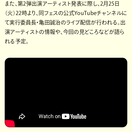
また、第2弾出演アーティスト発表に際し、2⽉25⽇
（⽕）22時より、同フェスの公式YouTubeチャンネルに
て実⾏委員⻑・⻲⽥誠治のライブ配信が行われる。出
演アーティストの情報や、今回の⾒どころなどが語ら
れる予定。