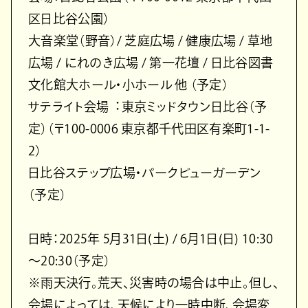
区⽇⽐⾕公園）
⼤⾳楽堂（野⾳）/ 芝庭広場 / 健康広場 / 草地
広場 / にれのき広場 / 第⼀花壇 / ⽇⽐⾕図書
⽂化館⼤ホール・⼩ホール 他 （予定）
サテライト会場︓東京ミッドタウン⽇⽐⾕（予
定）（〒100-0006 東京都千代⽥区有楽町1-1-
2）
⽇⽐⾕ステップ広場・パークビューガーデン
（予定）
⽇時：2025年 5⽉31⽇(⼟) / 6⽉1⽇(⽇) 10:30
〜20:30（予定）
※⾬天決⾏。荒天、災害時の場合は中⽌。但し、
会場によっては、天候により⼀時中断、会場変