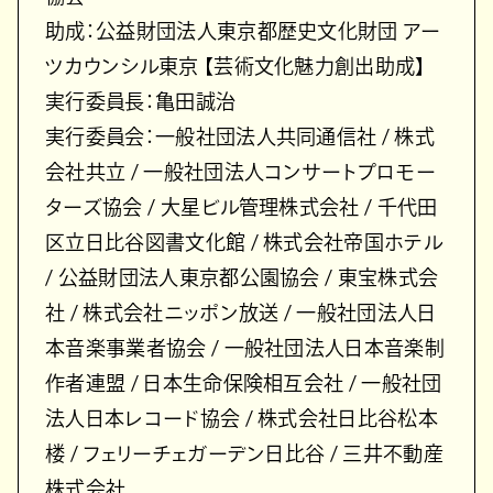
助成：公益財団法⼈東京都歴史⽂化財団 アー
ツカウンシル東京 【芸術⽂化魅⼒創出助成】
実⾏委員⻑：⻲⽥誠治
実⾏委員会：⼀般社団法⼈共同通信社 / 株式
会社共⽴ / ⼀般社団法⼈コンサートプロモー
ターズ協会 / ⼤星ビル管理株式会社 / 千代⽥
区⽴⽇⽐⾕図書⽂化館 / 株式会社帝国ホテル
/ 公益財団法⼈東京都公園協会 / 東宝株式会
社 / 株式会社ニッポン放送 / ⼀般社団法⼈⽇
本⾳楽事業者協会 / ⼀般社団法⼈⽇本⾳楽制
作者連盟 / ⽇本⽣命保険相互会社 / ⼀般社団
法⼈⽇本レコード協会 / 株式会社⽇⽐⾕松本
楼 / フェリーチェガーデン⽇⽐⾕ / 三井不動産
株式会社