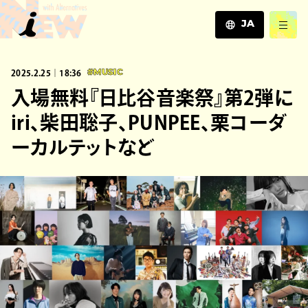
JA
JA
2025.2.25｜18:36
#MUSIC
EN
ZH
入場無料『日比谷音楽祭』第2弾に
iri、柴⽥聡⼦、PUNPEE、栗コーダ
ーカルテットなど