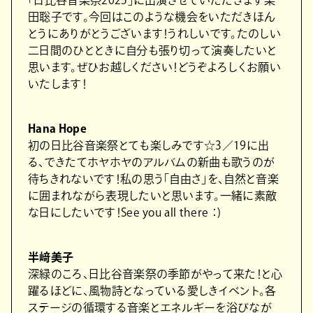
「⽇⽐⾕⾳楽祭2025」に出演させていただきます柴
⽥聡⼦です。今回はこのような機会をいただきほん
とうにありがとうございます！うれしいです。たのしい
⼆⽇間のひとときに⾃分も張り切って演奏したいと
思います。ぜひお越しください！どうぞよろしくお願い
いたします！
Hana Hope
初の⽇⽐⾕⾳楽祭とても楽しみです☆3／19に出
る、できたてホヤホヤのアルバムの新曲も歌うのが
待ちきれないです！私の思う「⾃由さ」を、⾃然と⾳楽
に囲まれながら表現したいと思います。⼀緒に素敵
な⽇にしたいです！See you all there ：)
半﨑美⼦
深緑のころ、⽇⽐⾕⾳楽祭の季節がやって来た！と⼼
躍るほどに、⾵物詩となっている愛しきイベント。各
ステージの循環する⾳楽とエネルギーを浴びなが