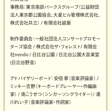
事務局：東京南部パークスグループ（公益財団
法⼈東京都公園協会、⼤星ビル管理株式会社、
株式会社共⽴） / 有限会社誠屋
制作委員会：⼀般社団法⼈コンサートプロモー
ターズ協会 / 株式会社ザ・フォレスト/ 有限会
社nendo / ⽇⽐⾕公園 / ⽇⽐⾕公園⼤⾳楽堂
(⽇⽐⾕野⾳）
アドバイザリーボード：安倍 寧（⾳楽評論家） /
ミッキー吉野（キーボードプレーヤー・作編曲
家） / 南こうせつ（シンガーソングライター）/ 湯
川れい⼦（⾳楽評論家・作詞家）