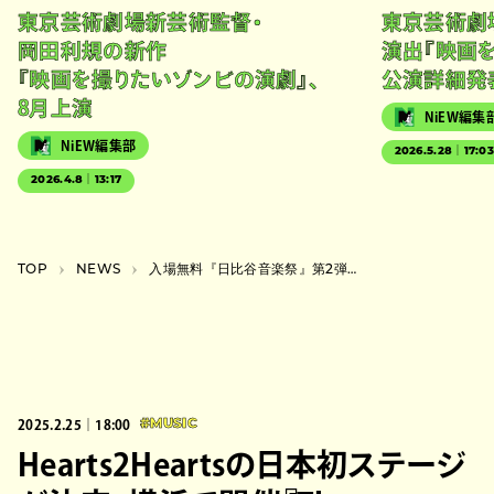
東京芸術劇場新芸術監督・
東京芸術劇
岡田利規の新作
演出『映画
『映画を撮りたいゾンビの演劇』、
公演詳細発
8月上演
NiEW編集
NiEW編集部
2026.5.28｜17:0
2026.4.8｜13:17
TOP
NEWS
入場無料『日比谷音楽祭』第2弾にiri、柴⽥聡⼦、PUNPEE、栗コーダーカルテットなど
2025.2.25｜18:00
#MUSIC
Hearts2Heartsの日本初ステージ