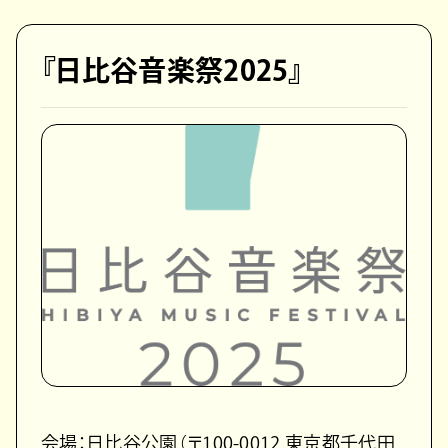
『⽇⽐⾕⾳楽祭2025』
会場：⽇⽐⾕公園（〒100-0012 東京都千代⽥