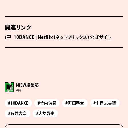
関連リンク
10DANCE | Netflix ( ネ ッ ト フ リ ッ ク ス ) 公 式サ イ ト
NiEW編集部
執筆
#10DANCE
#竹内涼真
#町田啓太
#土居志央梨
#石井杏奈
#大友啓史