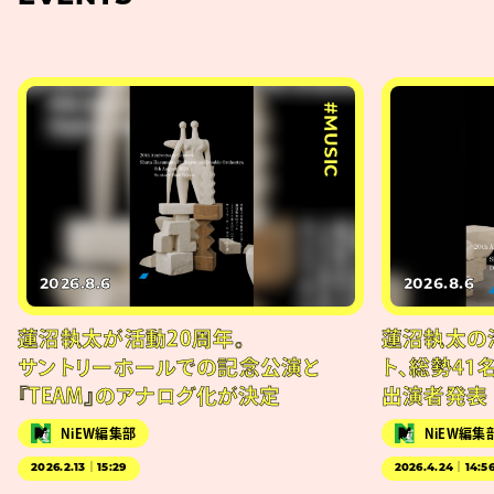
#MUSIC
2026.8.6
2026.8.6
蓮沼執太が活動20周年。
蓮沼執太の
サントリーホールでの記念公演と
ト、総勢41
『TEAM』のアナログ化が決定
出演者発表
NiEW編集部
NiEW編集
2026.2.13｜15:29
2026.4.24｜14:5