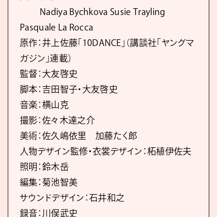
Nadiya Bychkova Susie Trayling
Pasquale La Rocca
原作：井上佐藤「10DANCE」（講談社「ヤングマ
ガジン」連載）
監督：大友啓史
脚本：吉田智子・大友啓史
音楽：横山克
撮影：佐々木達之介
美術：佐久嶋依里 加藤たく郎
人物デザイン監修・衣裳デザイン：柘植伊佐夫
照明：鈴木岳
編集：菊池智美
サウンドデザイン：石井和之
録音：川俣武史