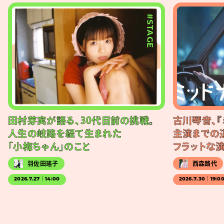
#STAGE
田村芽実が語る、30代目前の挑戦。
古川琴音、『
人生の岐路を経て生まれた
主演までの
「小梅ちゃん」のこと
フラットな
羽佐田瑤子
西森路代
2026.7.27｜14:00
2026.7.30｜19:0