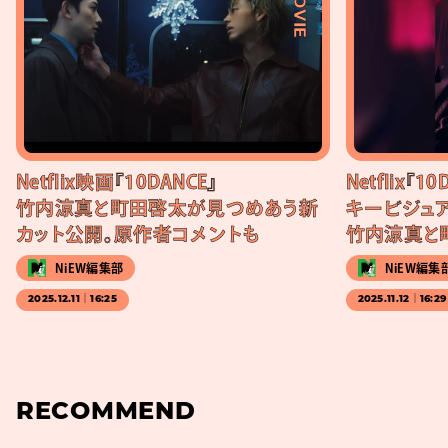
#MOVIE
Netflix映画『10DANCE』
Netflix『
竹内涼真と町田啓太が見つめあう新
キービジュ
カット公開。原作者コメントも
竹内涼真と
NiEW編集部
NiEW編集
2025.12.11｜16:25
2025.11.12｜16:29
RECOMMEND