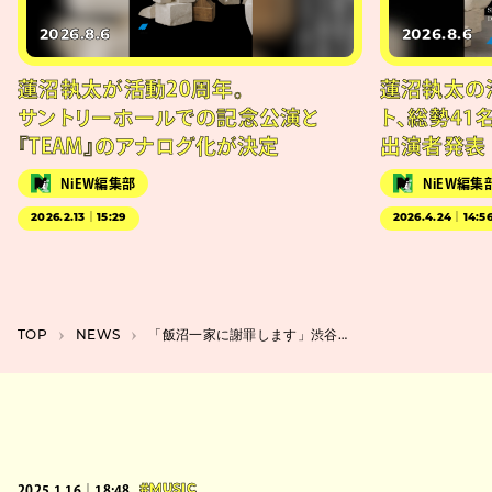
2026.8.6
2026.8.6
蓮沼執太が活動20周年。
蓮沼執太の
サントリーホールでの記念公演と
ト、総勢41
『TEAM』のアナログ化が決定
出演者発表
NiEW編集部
NiEW編集
2026.2.13｜15:29
2026.4.24｜14:5
TOP
NEWS
「飯沼一家に謝罪します」渋谷WHITE CINE QUINTで劇場公開、テレ東で放送の反響受け
2025.1.16｜18:48
#MUSIC