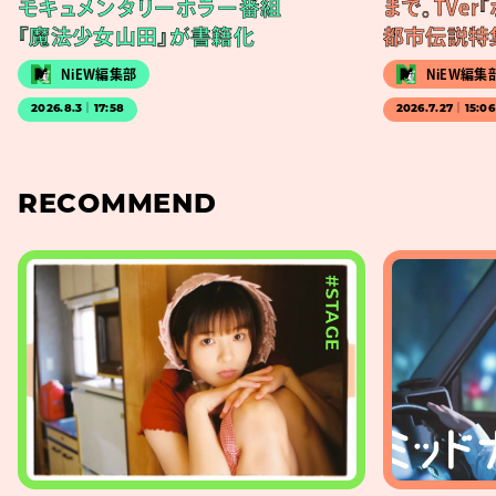
モキュメンタリーホラー番組
まで。TVer
『魔法少女山田』が書籍化
都市伝説特集
NiEW編集部
NiEW編集
2026.8.3｜17:58
2026.7.27｜15:06
RECOMMEND
#STAGE