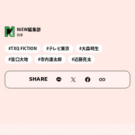
NiEW編集部
執筆
#TXQ FICTION
#テレビ東京
#大森時生
#皆口大地
#寺内康太郎
#近藤亮太
SHARE