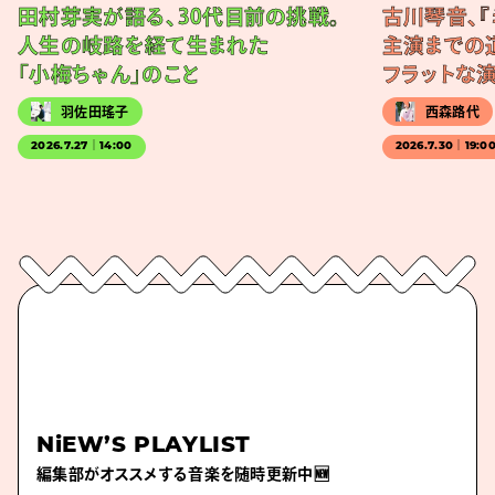
田村芽実が語る、30代目前の挑戦。
古川琴音、『
人生の岐路を経て生まれた
主演までの
「小梅ちゃん」のこと
フラットな
羽佐田瑤子
西森路代
2026.7.27｜14:00
2026.7.30｜19:0
NiEW’S PLAYLIST
編集部がオススメする音楽を随時更新中🆕