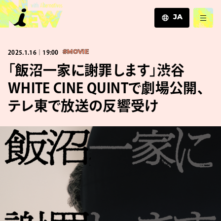
JA
JA
2025.1.16｜19:00
#MOVIE
EN
ZH
「飯沼一家に謝罪します」渋谷
WHITE CINE QUINTで劇場公開、
テレ東で放送の反響受け