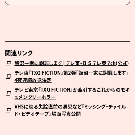
関連リンク
飯沼一家に謝罪します | テレ東・ＢＳテレ東 7ch(公式)
テレ東『TXQ FICTION』第2弾「飯沼一家に謝罪します」
4夜連続放送決定
テレビ東京『TXQ FICTION』が牽引するこれからのモキ
ュメンタリーホラー
VHSに映る失踪直前の男児など『ミッシング・チャイル
ド・ビデオテープ』場面写真公開