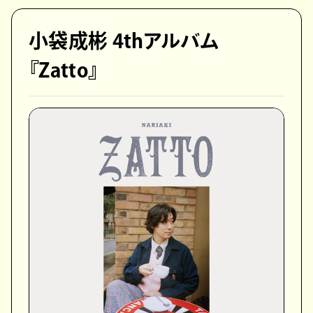
小袋成彬 4thアルバム
『Zatto』