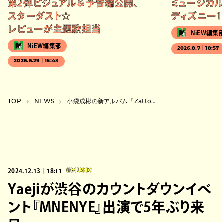
第2弾ビジュアル＆予告編公開、
ミュージカル
スターダスト☆
ディズニー1
レビューが主題歌担当
NiEW編集
NiEW編集部
2026.8.7｜18:57
2026.6.29｜15:48
TOP
NEWS
小袋成彬の新アルバム『Zatto』にロンドンのミュージシャンが多数参加、ツアーも決定
2024.12.13｜18:11
#MUSIC
Yaejiが渋谷のカウントダウンイベ
ント『MNENYE』出演で5年ぶり来