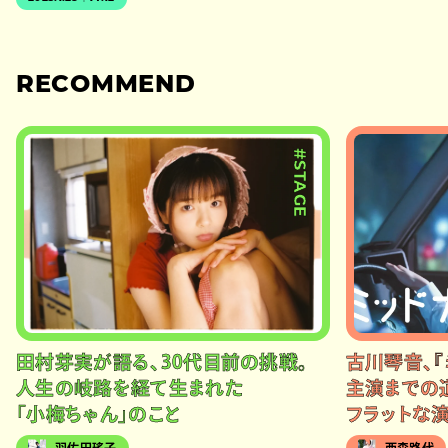
RECOMMEND
#STAGE
田村芽実が語る、30代目前の挑戦。
古川琴音、『
人生の岐路を経て生まれた
主演までの
「小梅ちゃん」のこと
フラットな