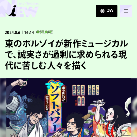
JA
JA
2024.8.6｜16:14
#STAGE
EN
ZH
東のボルゾイが新作ミュージカル
で、誠実さが過剰に求められる現
代に苦しむ人々を描く