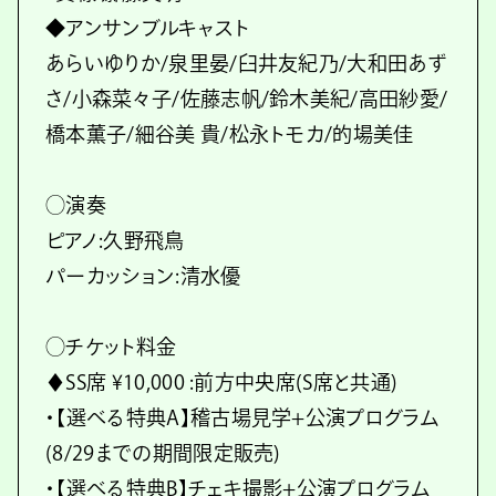
◆アンサンブルキャスト
あらいゆりか/泉里晏/臼井友紀乃/大和田あず
さ/小森菜々子/佐藤志帆/鈴木美紀/高田紗愛/
橋本薫子/細谷美 貴/松永トモカ/的場美佳
◯演奏
ピアノ:久野飛鳥
パーカッション:清水優
◯チケット料金
♦SS席 ¥10,000 :前方中央席(S席と共通)
・【選べる特典A】稽古場見学+公演プログラム
(8/29までの期間限定販売)
・【選べる特典B】チェキ撮影+公演プログラム