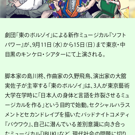
劇団「東のボルゾイ」による新作ミュージカル『ソフト
パワー』が、9月11日（水）から15日（日）まで東京・中
目黒のキンケロ・シアターにて上演される。
脚本家の島川柊、作曲家の久野飛鳥、演出家の大舘
実佐子が主宰する「東のボルゾイ」は、3人が東京藝術
大学在学時に「日本人の身体と言語を炸裂させるミュ
ージカルを作る」という目的で始動。セクシャルハラス
メントとセカンドレイプを描いたバッドナイトコメディ
『バウワウ』、自己に潜んでいる差別意識に向き合っ
たミュージカル『IBUKI』など、現代社会の問題に切り