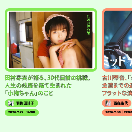
#STAGE
田村芽実が語る、30代目前の挑戦。
古川琴音、『
人生の岐路を経て生まれた
主演までの
「小梅ちゃん」のこと
フラットな
羽佐田瑤子
西森路代
2026.7.27｜14:00
2026.7.30｜19:0