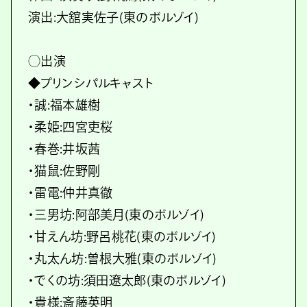
演出:大舘実佐子(東のボルゾイ)
◯出演
◆プリンシパルキャスト
・誠:福本雄樹
・柔姫:四宮吏桜
・春巻:井坂茜
・猫鼠:佐野剛
・雷電:仲井真徹
・三男坊:阿部美月(東のボルゾイ)
・甘えん坊:野呂桃花(東のボルゾイ)
・丸太ん坊:曽根大雅(東のボルゾイ)
・でくの坊:須田遼太郎(東のボルゾイ)
・貴様:斎藤英明