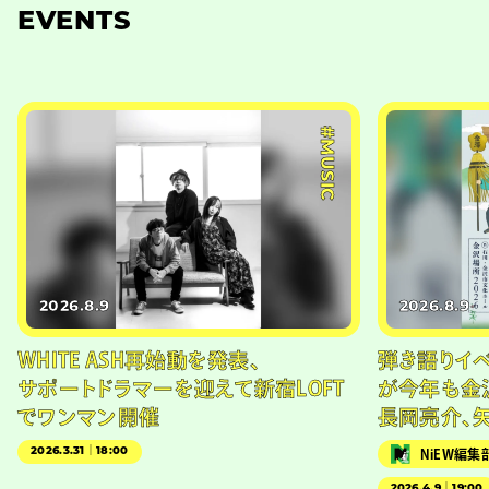
EVENTS
#MUSIC
2026.8.9
2026.8.9
WHITE ASH再始動を発表、
弾き語りイベン
サポートドラマーを迎えて新宿LOFT
が今年も金
でワンマン開催
長岡亮介、
2026.3.31｜18:00
NiEW編集
2026.4.9｜19:00