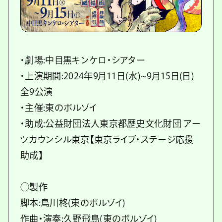
・劇場:中目黒キンケロ・シアター
・上演期間:2024年9月11日(水)~9月15日(日)
全9公演
・主催:東のボルゾイ
・助成:公益財団法人東京都歴史文化財団 アー
ツカウンシル東京【東京ライブ・ステージ応援
助成】
◯製作
脚本:島川柊(東のボルゾイ)
作曲・演奏:久野飛鳥(東のボルゾイ)