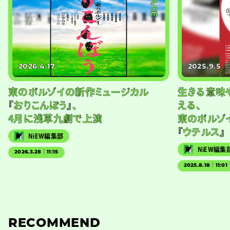
2026.4.17
2025.9.5
東のボルゾイの新作ミュージカル
生きる意味
『おりこんぼう』、
える、
4月に浅草九劇で上演
東のボルゾ
『ウテルス』
NiEW編集部
NiEW編集
2026.3.28｜11:15
2025.8.18｜11:01
RECOMMEND