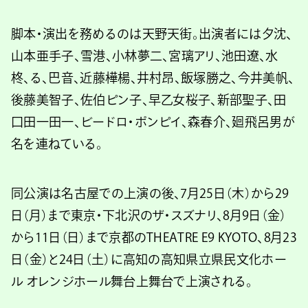
脚本・演出を務めるのは天野天街。出演者には夕沈、
山本亜手子、雪港、小林夢二、宮璃アリ、池田遼、水
柊、る、巴音、近藤樺楊、井村昂、飯塚勝之、今井美帆、
後藤美智子、佐伯ピン子、早乙女桜子、新部聖子、田
口田一田一、ビードロ・ポンピイ、森春介、廻飛呂男が
名を連ねている。
同公演は名古屋での上演の後、7月25日（木）から29
日（月）まで東京・下北沢のザ・スズナリ、8月9日（金）
から11日（日）まで京都のTHEATRE E9 KYOTO、8月23
日（金）と24日（土）に高知の高知県立県民文化ホー
ル オレンジホール舞台上舞台で上演される。