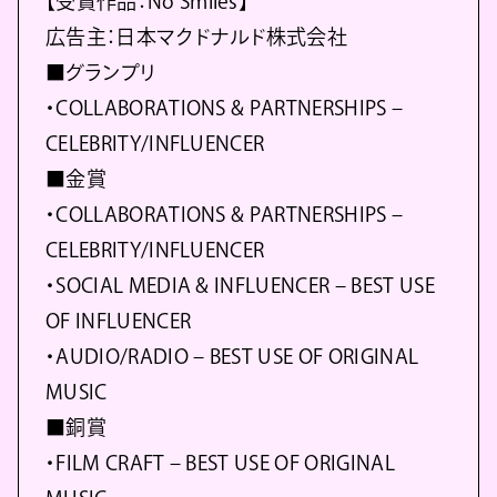
【受賞作品：No Smiles】
広告主：日本マクドナルド株式会社
■グランプリ
・COLLABORATIONS & PARTNERSHIPS –
CELEBRITY/INFLUENCER
■金賞
・COLLABORATIONS & PARTNERSHIPS –
CELEBRITY/INFLUENCER
・SOCIAL MEDIA & INFLUENCER – BEST USE
OF INFLUENCER
・AUDIO/RADIO – BEST USE OF ORIGINAL
MUSIC
■銅賞
・FILM CRAFT – BEST USE OF ORIGINAL