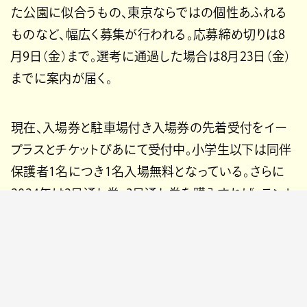
た公園に似合うもの、東京ならではの個性あふれる
ものなど、幅広く募集が行われる。応募締め切りは8
月9日（金）まで。選考に通過した場合は8月23日（金）
までに案内が届く。
現在、⼊場券と駐⾞場付き⼊場券の先着受付をイー
プラスとチケットぴあにて受付中。⼩学⽣以下は同伴
保護者1名につき1名⼊場無料となっている。さらに
2024年は2⽇通し券、3⽇通し券を購⼊すれば、テント
などを持ち込んで無料でキャンプ宿泊も可能だ。1⽇
券にも当日の先着順でシートゾーンとテントゾーン
が用意されており、アウトドアを気軽に楽しめる。