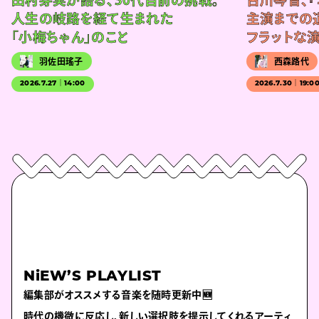
田村芽実が語る、30代目前の挑戦。
古川琴音、『
人生の岐路を経て生まれた
主演までの
「小梅ちゃん」のこと
フラットな
羽佐田瑤子
西森路代
2026.7.27｜14:00
2026.7.30｜19:0
NiEW’S PLAYLIST
編集部がオススメする音楽を随時更新中🆕
時代の機微に反応し、新しい選択肢を提示してくれるアーティ