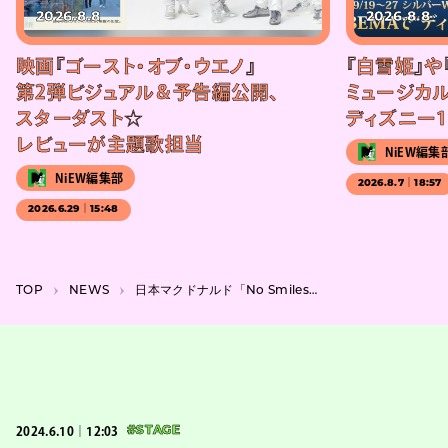
2026.8.8
2026.8.8
映画『ゴースト・オブ・ウエノ』
『白雪姫』や
第2弾ビジュアル＆予告編公開、
ミュージカル
スターダスト☆
ディズニー1
レビューが主題歌担当
NiEW編集
NiEW編集部
2026.8.7｜18:57
2026.6.29｜15:48
TOP
NEWS
日本マクドナルド「No Smiles」キャンペーンがニューヨークの広告アワードで5冠受賞
2024.6.10｜12:03
#STAGE