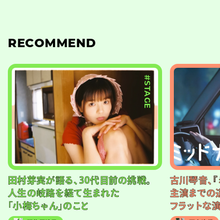
RECOMMEND
#STAGE
田村芽実が語る、30代目前の挑戦。
古川琴音、『
人生の岐路を経て生まれた
主演までの
「小梅ちゃん」のこと
フラットな