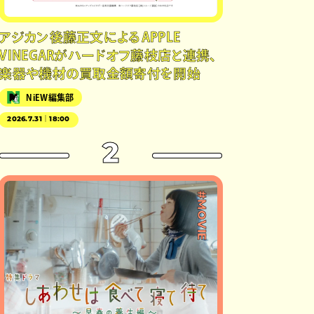
アジカン後藤正文によるAPPLE
VINEGARがハードオフ藤枝店と連携、
楽器や機材の買取金額寄付を開始
NiEW編集部
2026.7.31｜18:00
2
#MOVIE