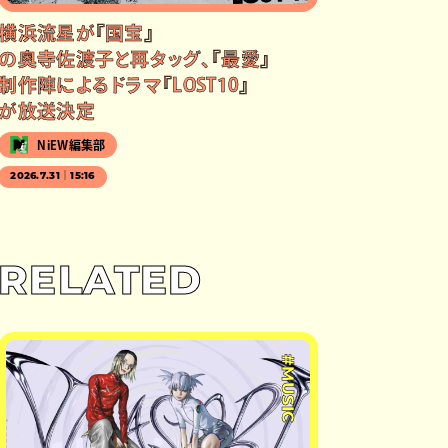
横浜流星が『国宝』
の奥寺佐渡子と再タッグ、『最愛』
制作陣によるドラマ『LOST10』
が放送決定
NiEW編集部
2026.7.31｜15:16
RELATED
#MUSIC