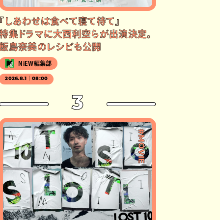
『しあわせは食べて寝て待て』
特集ドラマに大西利空らが出演決定。
飯島奈美のレシピも公開
NiEW編集部
2026.8.1｜08:00
3
#MOVIE