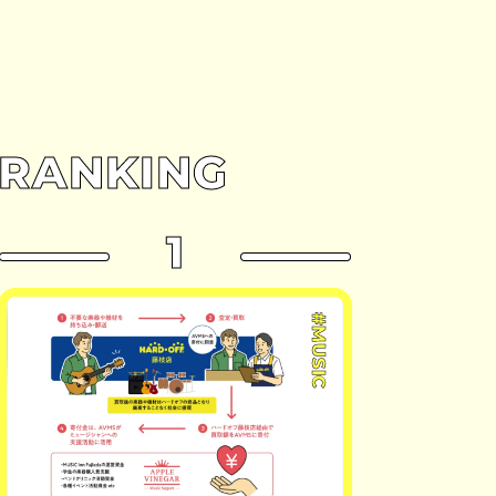
RANKING
1
#MUSIC