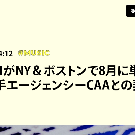
4:12
#MUSIC
OBIがNY＆ボストンで8月
手エージェンシーCAAと