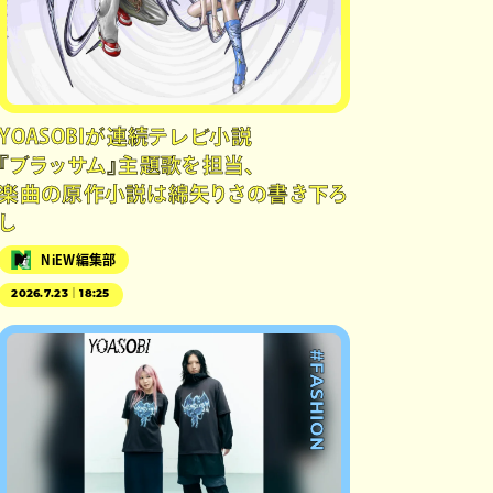
YOASOBIが連続テレビ小説
『ブラッサム』主題歌を担当、
楽曲の原作小説は綿矢りさの書き下ろ
し
NiEW編集部
2026.7.23｜18:25
#FASHION