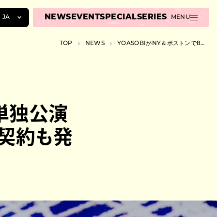
NEWS
EVENT
SPECIAL
SERIES
JA
MENU
JA
TOP
NEWS
YOASOBIがNY＆ボストンで8月に単独公演開催、大手エージェンシーCAAとの契約も発表
EN
ZH
に単独公演
の契約も発