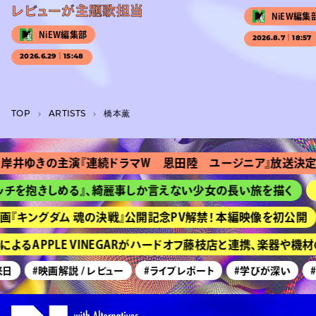
レビューが主題歌担当
NiEW編集
NiEW編集部
2026.8.7｜18:57
2026.6.29｜15:48
TOP
A­R­T­I­S­T­S
橋本薫
井ゆきの主演『連続ドラマＷ 恩田陸 ユージニア』放送決定
を抱きしめる』、綺麗事しか言えない少女の長い旅を描く
HI
『キングダム 魂の決戦』公開記念PV解禁！ 本編映像を初公開
るAPPLE VINEGARがハードオフ藤枝店と連携、楽器や機材
#映画解説 / レビュー
#ライブレポート
#学びが深い
#美