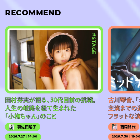
RECOMMEND
#STAGE
田村芽実が語る、30代目前の挑戦。
古川琴音、『
人生の岐路を経て生まれた
主演までの
「小梅ちゃん」のこと
フラットな
羽佐田瑤子
西森路代
2026.7.27｜14:00
2026.7.30｜19:0