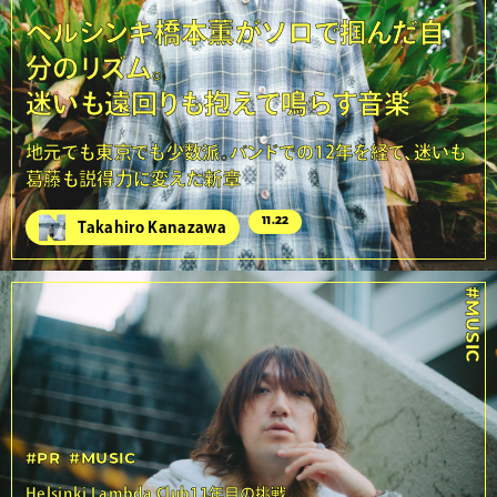
ヘルシンキ橋本薫がソロで掴んだ自
分のリズム。
迷いも遠回りも抱えて鳴らす音楽
地元でも東京でも少数派。バンドでの12年を経て、迷いも
葛藤も説得力に変えた新章
11.22
Takahiro Kanazawa
#MUSIC
#PR
#MUSIC
Helsinki Lambda Club11年目の挑戦。