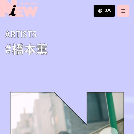
JA
JA
A­R­T­I­S­T­S
EN
ZH
#橋本薫