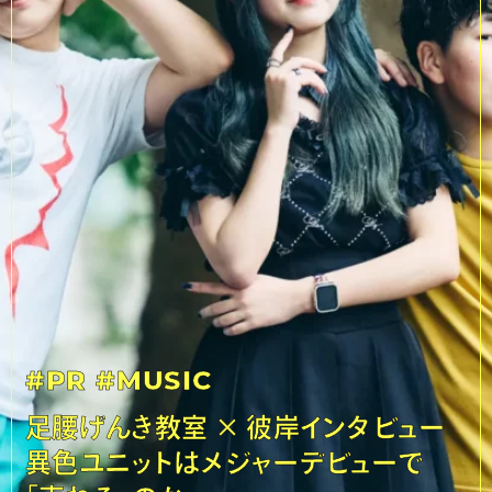
#PR
#MUSIC
足腰げんき教室 × 彼岸インタビュー
異色ユニットはメジャーデビューで