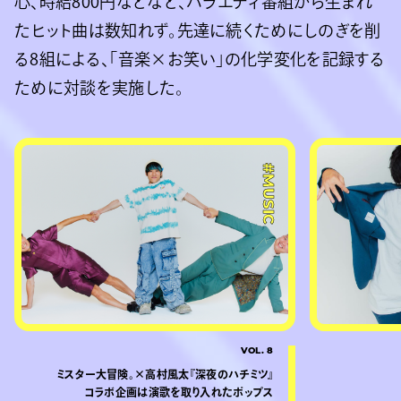
心、時給800円などなど、バラエティ番組から生まれ
たヒット曲は数知れず。先達に続くためにしのぎを削
る8組による、「音楽×お笑い」の化学変化を記録する
ために対談を実施した。
#MUSIC
VOL. 8
ミスター大冒険。×高村風太『深夜のハチミツ』
コラボ企画は演歌を取り入れたポップス