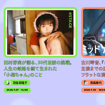
#STAGE
田村芽実が語る、30代目前の挑戦。
古川琴音、『
人生の岐路を経て生まれた
主演までの
「小梅ちゃん」のこと
フラットな
羽佐田瑤子
西森路代
2026.7.27｜14:00
2026.7.30｜19:0