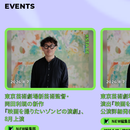
EVENTS
#STAGE
2026.8.7
2026.8.7
東京芸術劇場新芸術監督・
東京芸術劇
岡田利規の新作
演出『映画
『映画を撮りたいゾンビの演劇』、
公演詳細発
8月上演
NiEW編集
NiEW編集部