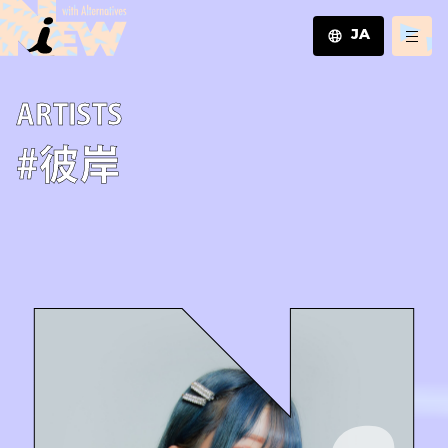
JA
JA
A­R­T­I­S­T­S
EN
ZH
#彼岸