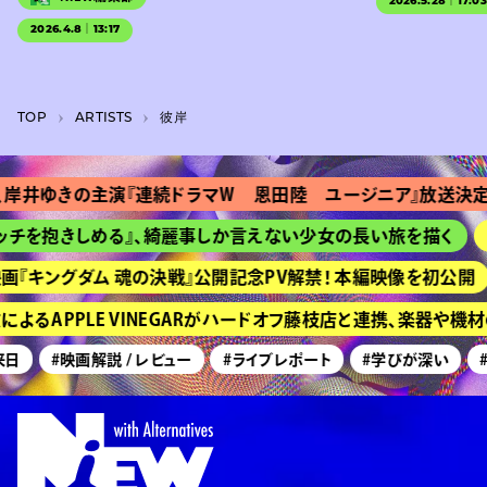
2026.5.28｜17:0
2026.4.8｜13:17
TOP
A­R­T­I­S­T­S
彼岸
井ゆきの主演『連続ドラマＷ 恩田陸 ユージニア』放送決定
を抱きしめる』、綺麗事しか言えない少女の長い旅を描く
HI
『キングダム 魂の決戦』公開記念PV解禁！ 本編映像を初公開
るAPPLE VINEGARがハードオフ藤枝店と連携、楽器や機材
日
#映画解説 / レビュー
#ライブレポート
#学びが深い
#美