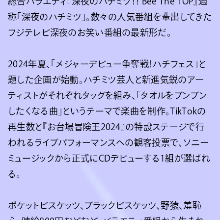
総合バラエティ『深夜のハチミツ！！ Bee The TOP』通
称「深夜のハチミツ」。数々の人気番組を輩出してきた
フジテレビ深夜のお笑い番組の最新形だ。
2024年夏、「メジャーデビュー争奪戦！ハチフェス」と
題した企画が始動。ハチミツ芸人と新進気鋭のアー
ティストがそれぞれタッグを組み、「タオルをブンブン
したくなる曲」というテーマで楽曲を制作。TikTokの
再生数と『お台場冒険王2024』の特設ステージで行
われるライブパフォーマンスへの観客投票で、ソニー
ミュージックから正式にCDデビューする1組が選ばれ
る。
ポケットビスケッツ、ブラックビスケッツ、野猿、羞恥