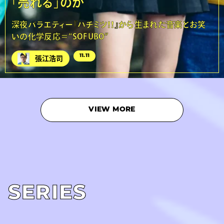
「売れる」のか
深夜バラエティー『ハチミツ！！』から生まれた音楽とお笑
いの化学反応＝“SOFUBO”
11.11
張江浩司
VIEW MORE
SERIES