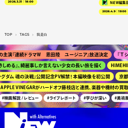
2026.3.31｜18:00
NiEW編集
2026.4.9｜19:00
TOP
T­A­G­S
我是白
主演『連続ドラマＷ 恩田陸 ユージニア』放送決定
『Ｔシャ
しめる』、綺麗事しか言えない少女の長い旅を描く
HIMEH
グダム 魂の決戦』公開記念PV解禁！ 本編映像を初公開
京都『
PPLE VINEGARがハードオフ藤枝店と連携、楽器や機材の買
#映画解説 / レビュー
#ライブレポート
#学びが深い
#美術展