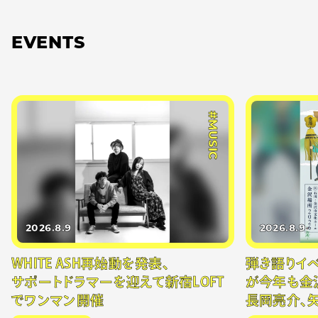
EVENTS
#MUSIC
2026.8.9
2026.8.9
WHITE ASH再始動を発表、
弾き語りイベン
サポートドラマーを迎えて新宿LOFT
が今年も金
でワンマン開催
長岡亮介、