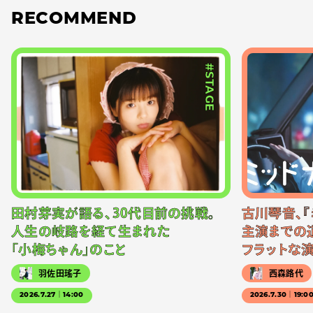
RECOMMEND
#STAGE
田村芽実が語る、30代目前の挑戦。
古川琴音、『
人生の岐路を経て生まれた
主演までの
「小梅ちゃん」のこと
フラットな
羽佐田瑤子
西森路代
2026.7.27｜14:00
2026.7.30｜19:0