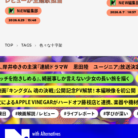
レビューが主題歌担当
NiEW編集
NiEW編集部
2026.8.7｜18:57
2026.6.29｜15:48
TOP
T­A­G­S
色々な十字架
岸井ゆきの主演『連続ドラマＷ 恩田陸 ユージニア』放送決定
ッチを抱きしめる』、綺麗事しか言えない少女の長い旅を描く
画『キングダム 魂の決戦』公開記念PV解禁！ 本編映像を初公開
よるAPPLE VINEGARがハードオフ藤枝店と連携、楽器や機
来日
#映画解説 / レビュー
#ライブレポート
#学びが深い
#