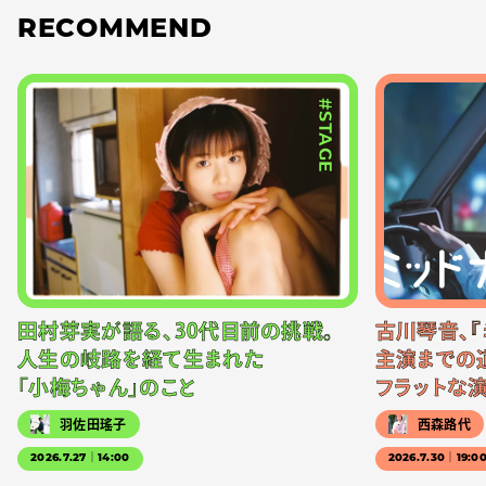
RECOMMEND
#STAGE
田村芽実が語る、30代目前の挑戦。
古川琴音、『
人生の岐路を経て生まれた
主演までの
「小梅ちゃん」のこと
フラットな
羽佐田瑤子
西森路代
2026.7.27｜14:00
2026.7.30｜19:0