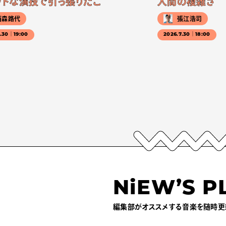
ットな演技で引っ張りだこ
人間の複雑さ
西森路代
張江浩司
7.30｜19:00
2026.7.30｜18:00
NiEW’S P
編集部がオススメする音楽を随時更