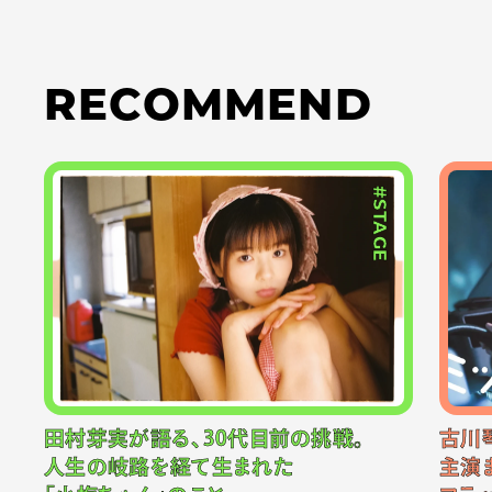
RECOMMEND
#STAGE
田村芽実が語る、30代目前の挑戦。
古川
人生の岐路を経て生まれた
主演