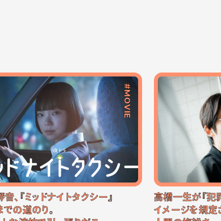
#MOVIE
琴音、『ミッドナイトタクシー』
高橋一生が『犯
までの道のり。
イメージを規定