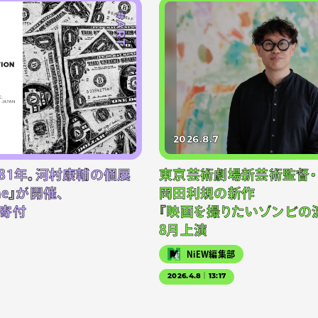
#ART
2026.8.7
81年。河村康輔の個展
東京芸術劇場新芸術監督・
-one』が開催、
岡田利規の新作
寄付
『映画を撮りたいゾンビの演
8月上演
NiEW編集部
2026.4.8｜13:17