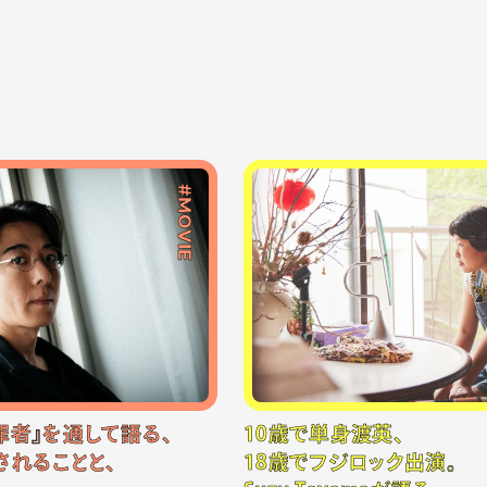
#MOVIE
罪者』を通して語る、
10歳で単身渡英、
されることと、
18歳でフジロック出演。