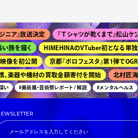
ア』放送決定
『Ｔシャツが乾くまで』松山ケンイチ＆
旅を描く
HIMEHINAのVTuber初となる単独
映像を初公開
京都『ボロフェスタ』第1弾でOGRE YOU 
連携、楽器や機材の買取金額寄付を開始
北村匠海主
い
#美術展・芸術祭レポート / 解説
#メンタルヘルス
NEWSLETTER