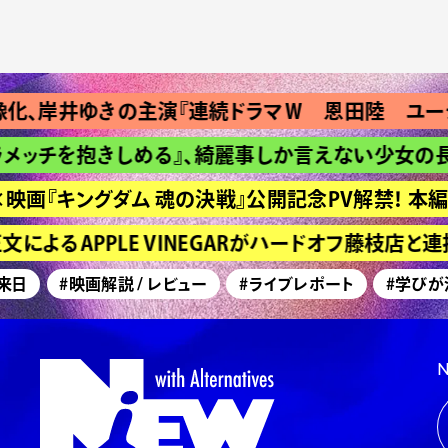
、岸井ゆきの主演『連続ドラマＷ 恩田陸 ユージニ
ッチを抱きしめる』、綺麗事しか言えない少女の長い
画『キングダム 魂の決戦』公開記念PV解禁！ 本編
よるAPPLE VINEGARがハードオフ藤枝店と
日
#映画解説 / レビュー
#ライブレポート
#学びが深