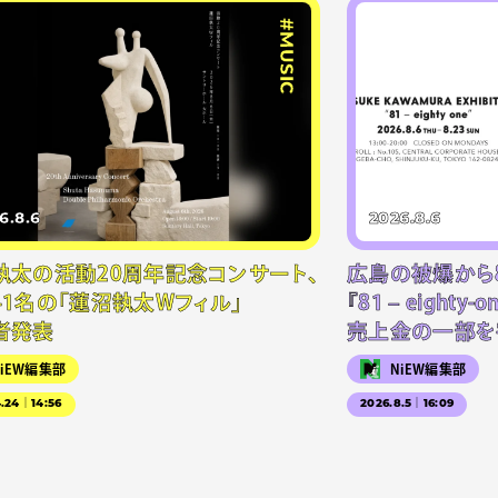
#MUSIC
6.8.6
2026.8.6
執太の活動20周年記念コンサート、
広島の被爆から
41名の「蓮沼執太Wフィル」
『81 – eighty
者発表
売上金の一部を
NiEW編集部
NiEW編集部
4.24｜14:56
2026.8.5｜16:09