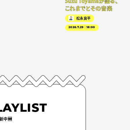
Suzu Toyamaが語る、
これまでとその音楽
松永良平
2026.7.29｜18:00
LAYLIST
新中🆕