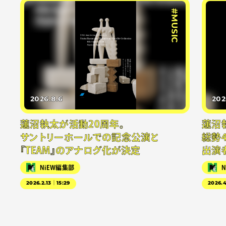
#MUSIC
2026.8.6
202
蓮沼執太が活動20周年。
蓮沼
サントリーホールでの記念公演と
総勢
『TEAM』のアナログ化が決定
出演
NiEW編集部
2026.2.13｜15:29
2026.