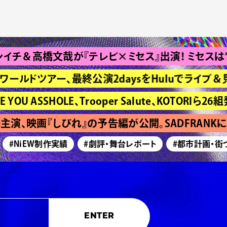
高橋文哉が『テレビ×ミセス』出演！ ミセスは“Bran
ワールドツアー、最終公演2daysをHuluでライブ＆見
ASSHOLE、Trooper Salute、KOTORIら26組発
演、映画『しびれ』の予告編が公開。SADFRANKに
#NiEW制作実績
#劇評・舞台レポート
#都市計画・街づく
ENTER