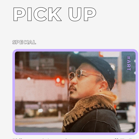
PICK UP
SPECIAL
#ART