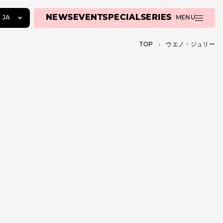
NEWS
EVENT
SPECIAL
SERIES
JA
MENU
JA
TOP
ウエノ・ジュリー
EN
ZH