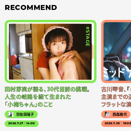
RECOMMEND
#STAGE
田村芽実が語る、30代目前の挑戦。
古川琴音、『
人生の岐路を経て生まれた
主演までの
「小梅ちゃん」のこと
フラットな
羽佐田瑤子
西森路代
2026.7.27｜14:00
2026.7.30｜19:0