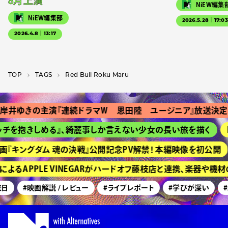
8月上演
NiEW編集
NiEW編集部
2026.5.28｜17:0
2026.4.8｜13:17
TOP
T­A­G­S
Red Bull Roku Maru
岸井ゆきの主演『連続ドラマＷ 恩田陸 ユージニア』放送決定
チを抱きしめる』、綺麗事しか言えない少女の長い旅を描く
H
『キングダム 魂の決戦』公開記念PV解禁！ 本編映像を初公開
よるAPPLE VINEGARがハードオフ藤枝店と連携、楽器や機
日
#映画解説 / レビュー
#ライブレポート
#学びが深い
#