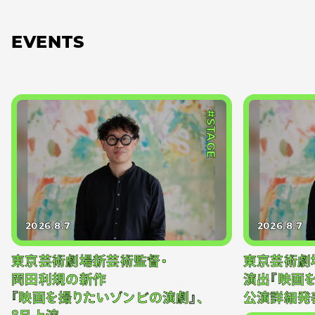
EVENTS
#STAGE
2026.8.7
2026.8.7
東京芸術劇場新芸術監督・
東京芸術劇
岡田利規の新作
演出『映画
『映画を撮りたいゾンビの演劇』、
公演詳細発