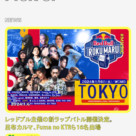
NEWS
#MUSIC
2024.1.6
レッドブル主催の新ラップバトル開催決定。
呂布カルマ、Fuma no KTRら16名出場