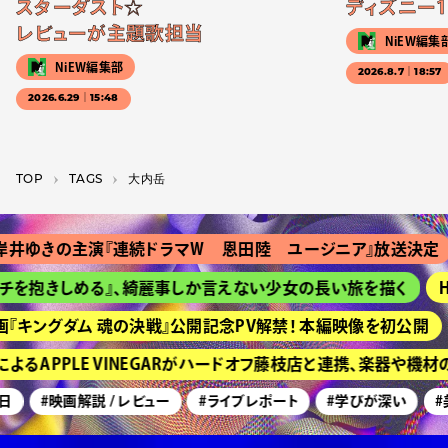
スターダスト☆
ディズニー1
レビューが主題歌担当
NiEW編集
NiEW編集部
2026.8.7｜18:57
2026.6.29｜15:48
TOP
T­A­G­S
大内岳
井ゆきの主演『連続ドラマＷ 恩田陸 ユージニア』放送決定
を抱きしめる』、綺麗事しか言えない少女の長い旅を描く
HI
『キングダム 魂の決戦』公開記念PV解禁！ 本編映像を初公開
るAPPLE VINEGARがハードオフ藤枝店と連携、楽器や機材
日
#映画解説 / レビュー
#ライブレポート
#学びが深い
#美