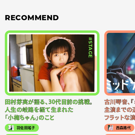
RECOMMEND
#STAGE
田村芽実が語る、30代目前の挑戦。
古川琴音、『
人生の岐路を経て生まれた
主演までの
「小梅ちゃん」のこと
フラットな
羽佐田瑤子
西森路代