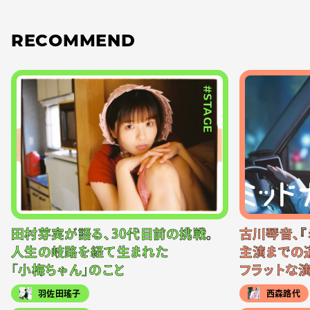
RECOMMEND
#STAGE
田村芽実が語る、30代目前の挑戦。
古川琴音、『
人生の岐路を経て生まれた
主演までの
「小梅ちゃん」のこと
フラットな
羽佐田瑤子
西森路代