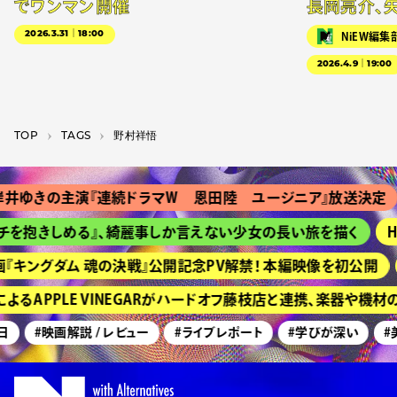
でワンマン開催
長岡亮介、
2026.3.31｜18:00
NiEW編集
2026.4.9｜19:00
TOP
T­A­G­S
野村祥悟
井ゆきの主演『連続ドラマＷ 恩田陸 ユージニア』放送決定
を抱きしめる』、綺麗事しか言えない少女の長い旅を描く
HI
『キングダム 魂の決戦』公開記念PV解禁！ 本編映像を初公開
るAPPLE VINEGARがハードオフ藤枝店と連携、楽器や機材
#映画解説 / レビュー
#ライブレポート
#学びが深い
#美