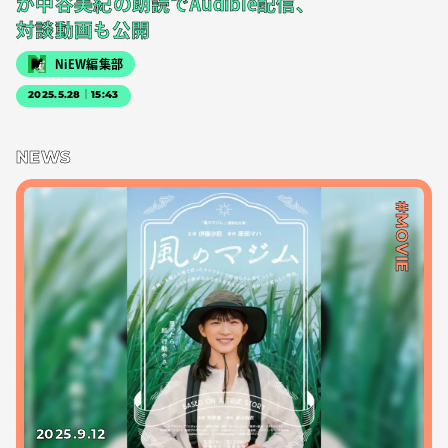
が中谷美紀の朗読でAudible配信、
対談動画も公開
NiEW編集部
2025.5.28｜15:43
NEWS
#MOVIE
2025.9.12