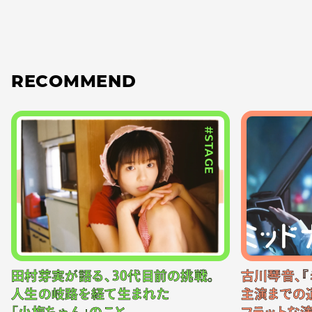
RECOMMEND
#STAGE
田村芽実が語る、30代目前の挑戦。
古川琴音、『
人生の岐路を経て生まれた
主演までの