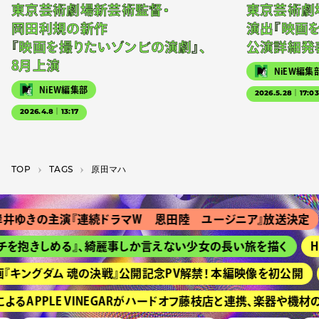
東京芸術劇場新芸術監督・
東京芸術劇
岡田利規の新作
演出『映画
『映画を撮りたいゾンビの演劇』、
公演詳細発
8月上演
NiEW編集
NiEW編集部
2026.5.28｜17:0
2026.4.8｜13:17
TOP
T­A­G­S
原田マハ
ゆきの主演『連続ドラマＷ 恩田陸 ユージニア』放送決定
を抱きしめる』、綺麗事しか言えない少女の長い旅を描く
HI
キングダム 魂の決戦』公開記念PV解禁！ 本編映像を初公開
るAPPLE VINEGARがハードオフ藤枝店と連携、楽器や機材