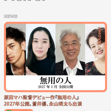
NEWS
#MOVIE
原田マハ監督デビュー作『無用の人』
2027年公開。蒼井優、永山瑛太ら出演