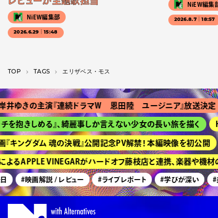
レビューが主題歌担当
NiEW編集
NiEW編集部
2026.8.7｜18:57
2026.6.29｜15:48
TOP
T­A­G­S
エリザベス・モス
井ゆきの主演『連続ドラマＷ 恩田陸 ユージニア』放送決定
チを抱きしめる』、綺麗事しか言えない少女の長い旅を描く
H
『キングダム 魂の決戦』公開記念PV解禁！ 本編映像を初公開
よるAPPLE VINEGARがハードオフ藤枝店と連携、楽器や機
日
#映画解説 / レビュー
#ライブレポート
#学びが深い
#