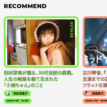
RECOMMEND
#STAGE
田村芽実が語る、30代目前の挑戦。
古川琴音、『
人生の岐路を経て生まれた
主演までの
「小梅ちゃん」のこと
フラットな
羽佐田瑤子
西森路代
2026.7.27｜14:00
2026.7.30｜19:0