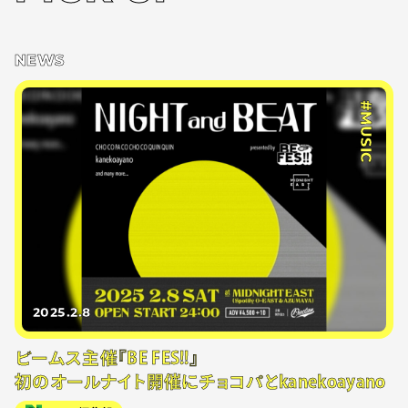
NEWS
#MUSIC
2025.2.8
ビームス主催『BE FES!!』
初のオールナイト開催にチョコパとkanekoayano