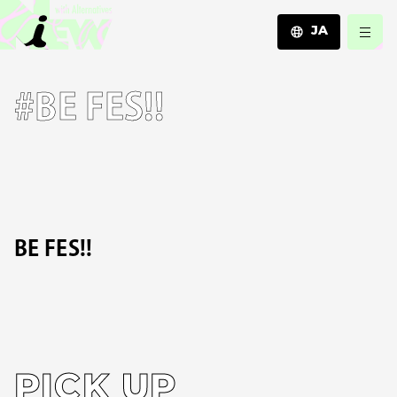
JA
JA
#BE FES!!
EN
ZH
BE FES!!
PICK UP