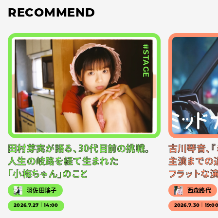
RECOMMEND
#STAGE
田村芽実が語る、30代目前の挑戦。
古川琴音、『
人生の岐路を経て生まれた
主演までの
「小梅ちゃん」のこと
フラットな
羽佐田瑤子
西森路代
2026.7.27｜14:00
2026.7.30｜19:0