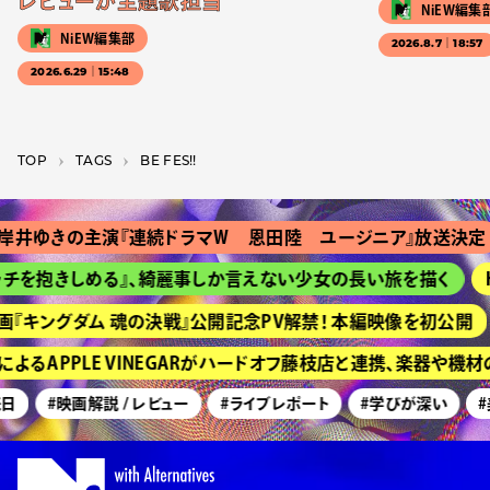
レビューが主題歌担当
NiEW編集
NiEW編集部
2026.8.7｜18:57
2026.6.29｜15:48
TOP
T­A­G­S
BE FES!!
岸井ゆきの主演『連続ドラマＷ 恩田陸 ユージニア』放送決定
チを抱きしめる』、綺麗事しか言えない少女の長い旅を描く
H
『キングダム 魂の決戦』公開記念PV解禁！ 本編映像を初公開
よるAPPLE VINEGARがハードオフ藤枝店と連携、楽器や機
日
#映画解説 / レビュー
#ライブレポート
#学びが深い
#