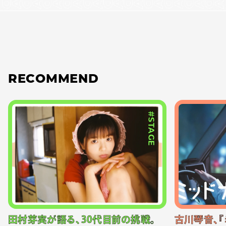
RECOMMEND
#STAGE
田村芽実が語る、30代目前の挑戦。
古川琴音、『