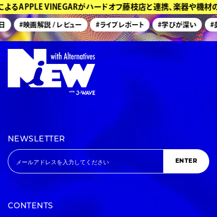
るAPPLE VINEGARがハードオフ藤枝店と連携、楽器や機材
#映画解説 / レビュー
#ライブレポート
#学びが深い
#美
NEWSLETTER
ENTER
CONTENTS