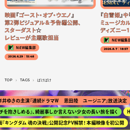
2026.8.8
2026.8.8
映画『ゴースト・オブ・ウエノ』
『白雪姫』や
第2弾ビジュアル＆予告編公開、
ミュージカル
スターダスト☆
ディズニー1
レビューが主題歌担当
NiEW編集
NiEW編集部
2026.8.7｜18:57
2026.6.29｜15:48
TOP
T­A­G­S
ばけばけ
ゆきの主演『連続ドラマＷ 恩田陸 ユージニア』放送決定
を抱きしめる』、綺麗事しか言えない少女の長い旅を描く
HI
キングダム 魂の決戦』公開記念PV解禁！ 本編映像を初公開