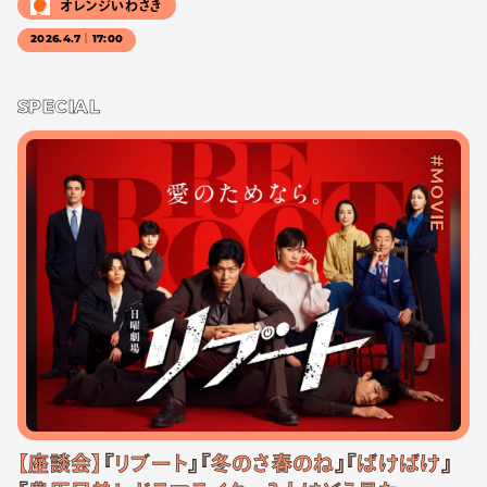
オレンジいわさき
2026.4.7｜17:00
SPECIAL
#MOVIE
【座談会】『リブート』『冬のさ春のね』『ばけばけ』