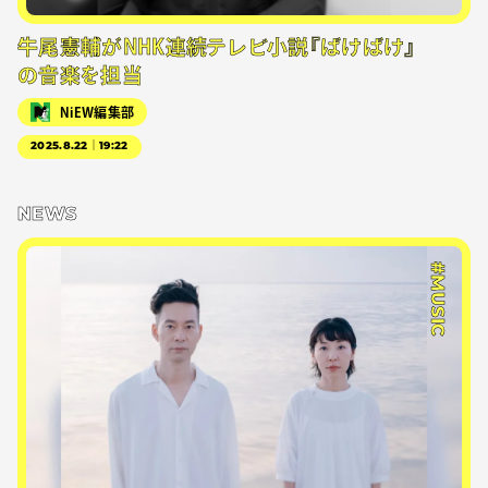
牛尾憲輔がNHK連続テレビ小説『ばけばけ』
の音楽を担当
NiEW編集部
2025.8.22｜19:22
NEWS
#MUSIC