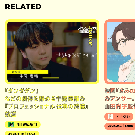
RELATED
#MUSIC
『ダンダダン』
映画『きみの
などの劇伴を務める牛尾憲輔の
のアンサー
『プロフェッショナル 仕事の流儀』
山田尚子監
放送
ヒナタカ
NiEW編集部
2024.9.3｜12:00
2025.8.18｜17:03