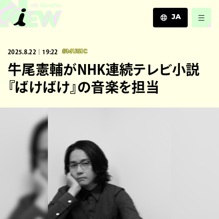
JA
JA
2025.8.22｜19:22
#MUSIC
EN
ZH
牛尾憲輔がNHK連続テレビ小説
『ばけばけ』の音楽を担当