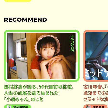
RECOMMEND
#STAGE
田村芽実が語る、30代目前の挑戦。
古川琴音、『
人生の岐路を経て生まれた
主演までの
「小梅ちゃん」のこと
フラットな
羽佐田瑤子
西森路代