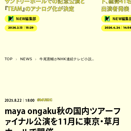
サントリーホールでの記念公演と
ト、総勢41
『TEAM』のアナログ化が決定
出演者発表
NiEW編集部
NiEW編集
2026.2.13｜15:29
2026.4.24｜14:5
TOP
NEWS
牛尾憲輔がNHK連続テレビ小説『ばけばけ』の音楽を担当
2025.8.22｜18:00
#MUSIC
maya ongaku秋の国内ツアーフ
ァイナル公演を11月に東京・草月