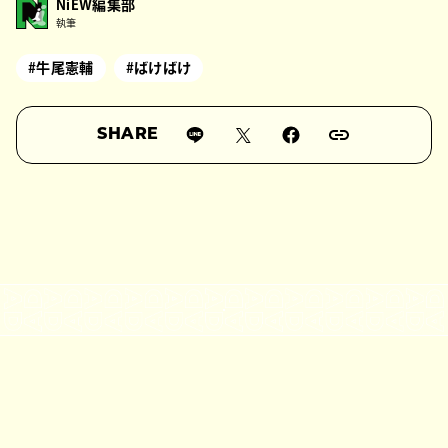
NiEW編集部
執筆
#牛尾憲輔
#ばけばけ
SHARE