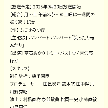
【放送予定】 2025年9月29日放送開始
［総合］ 月～土 午前8時～ ※土曜は一週間の
振り返り ほか
【作】 ふじきみつ彦
【主題歌】 ハンバート ハンバート「笑ったり転
んだり」
【出演】 髙石あかり トミー・バストウ / 吉沢亮
ほか
【スタッフ】
制作統括 ： 橋爪國臣
プロデューサー ： 田島彰洋 鈴木航 田中陽児
川野秀昭
演出 ： 村橋直樹 泉並敬眞 松岡一史 小林直毅
小島東洋