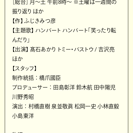
［総合］ 月～土 午前8時～ ※土曜は一週間の
振り返り ほか
【作】 ふじきみつ彦
【主題歌】 ハンバート ハンバート「笑ったり転
んだり」
【出演】 髙石あかり トミー・バストウ / 吉沢亮
ほか
【スタッフ】
制作統括 ： 橋爪國臣
プロデューサー ： 田島彰洋 鈴木航 田中陽児
川野秀昭
演出 ： 村橋直樹 泉並敬眞 松岡一史 小林直毅
小島東洋