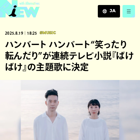
JA
JA
2025.8.19｜18:25
#MUSIC
EN
ZH
ハンバート ハンバート“笑ったり
転んだり”が連続テレビ小説『ばけ
ばけ』の主題歌に決定