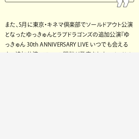
また、5月に東京・キネマ倶楽部でソールドアウト公演
となったゆっきゅんとラブドラゴンズの追加公演『ゆ
っきゅん 30th ANNIVERSARY LIVE いつでも会える
よ 追加公演ツアー』の開催が発表された。バンドメ
ンバーはギターに君島大空と奥中康一郎（えんぷて
い）、ベース・高橋佳輝、キーボード・梅井美咲、ドラ
ム・神谷幸宏（えんぷてい）の編成で、10月2日（木）に
大阪・Music Club JANUS、10月3日（金）にはゆっきゅ
んの出身地・岡山で初めてのライブ公演をYEBISU YA
PROで開催する。
チケットは、先行抽選をイープラスで受付中。優先入