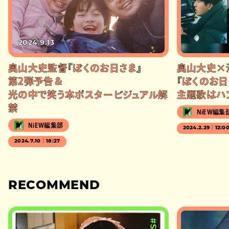
2024.9.13
奥山大史監督『ぼくのお日さま』
奥山大史×
第2弾予告＆
『ぼくのお日
光の中で笑う本ポスタービジュアル解
主題歌はハ
禁
NiEW編集
NiEW編集部
2024.2.29｜12:0
2024.7.10｜18:27
RECOMMEND