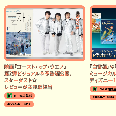
#MOVIE
2026.8.8
2026.8.8
映画『ゴースト・オブ・ウエノ』
『白雪姫』や
第2弾ビジュアル＆予告編公開、
ミュージカル
スターダスト☆
ディズニー1
レビューが主題歌担当
NiEW編集
NiEW編集部
2026.8.7｜18:57
2026.6.29｜15:48