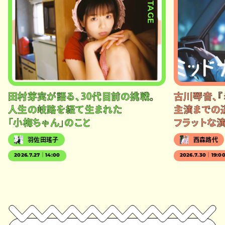
#STAGE
田村芽実が語る、30代目前の挑戦。
古川琴音、『
人生の岐路を経て生まれた
主演までの
「小梅ちゃん」のこと
フラットな
羽佐田瑤子
西森路代
2026.7.27｜14:00
2026.7.30｜19:0