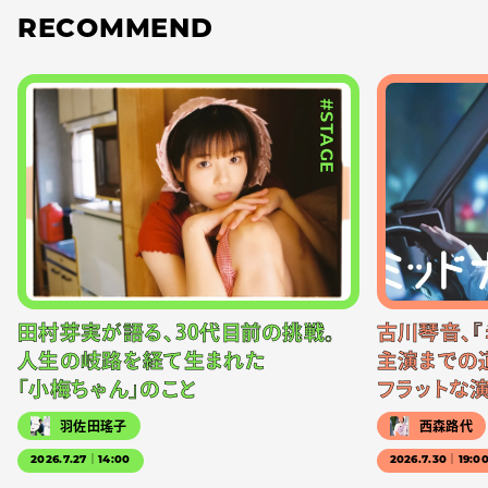
RECOMMEND
#STAGE
田村芽実が語る、30代目前の挑戦。
古川琴音、『
人生の岐路を経て生まれた
主演までの
「小梅ちゃん」のこと
フラットな
羽佐田瑤子
西森路代
2026.7.27｜14:00
2026.7.30｜19:0