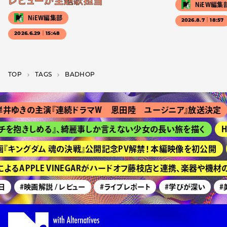
レビューが主題歌担当
NiEW編集
NiEW編集部
2026.8.7｜18:57
2026.6.29｜15:48
TOP
T­A­G­S
BADHOP
井ゆきの主演『連続ドラマＷ 恩田陸 ユージニア』放送決定
を抱きしめる』、綺麗事しか言えない少女の長い旅を描く
H
『キングダム 魂の決戦』公開記念PV解禁！ 本編映像を初公開
るAPPLE VINEGARがハードオフ藤枝店と連携、楽器や機材
日
#映画解説 / レビュー
#ライブレポート
#学びが深い
#美