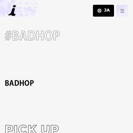
JA
JA
#BADHOP
EN
ZH
BADHOP
PICK UP