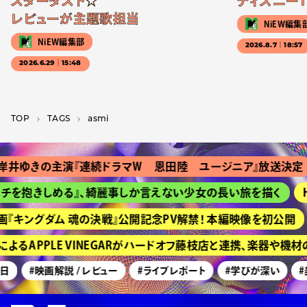
スターダスト☆
ディズニー1
レビューが主題歌担当
NiEW編集
NiEW編集部
2026.8.7｜18:57
2026.6.29｜15:48
TOP
T­A­G­S
asmi
井ゆきの主演『連続ドラマＷ 恩田陸 ユージニア』放送決定
チを抱きしめる』、綺麗事しか言えない少女の長い旅を描く
H
『キングダム 魂の決戦』公開記念PV解禁！ 本編映像を初公開
よるAPPLE VINEGARがハードオフ藤枝店と連携、楽器や機
日
#映画解説 / レビュー
#ライブレポート
#学びが深い
#