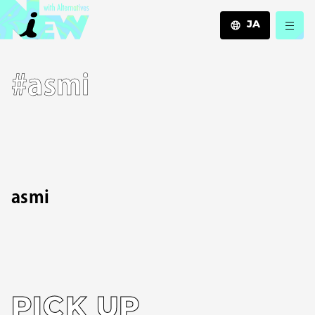
JA
JA
#asmi
EN
ZH
asmi
PICK UP