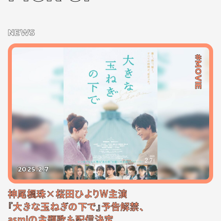
NEWS
#MOVIE
2025.2.7
神尾楓珠×桜田ひよりW主演
『大きな玉ねぎの下で』予告解禁、
asmiの主題歌も配信決定