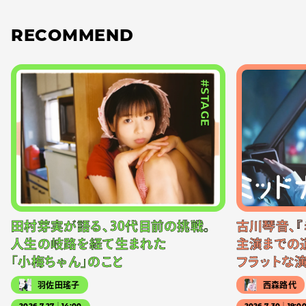
RECOMMEND
#STAGE
田村芽実が語る、30代目前の挑戦。
古川琴音、『
人生の岐路を経て生まれた
主演までの
「小梅ちゃん」のこと
フラットな
羽佐田瑤子
西森路代