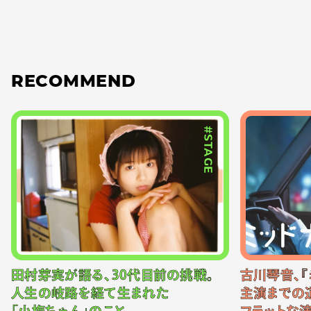
RECOMMEND
#STAGE
田村芽実が語る、30代目前の挑戦。
古川琴音、『
人生の岐路を経て生まれた
主演までの