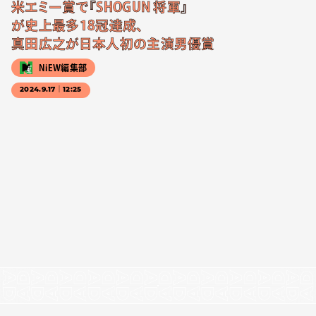
米エミー賞で『SHOGUN 将軍』
が史上最多18冠達成、
真田広之が日本人初の主演男優賞
NiEW編集部
2024.9.17｜12:25