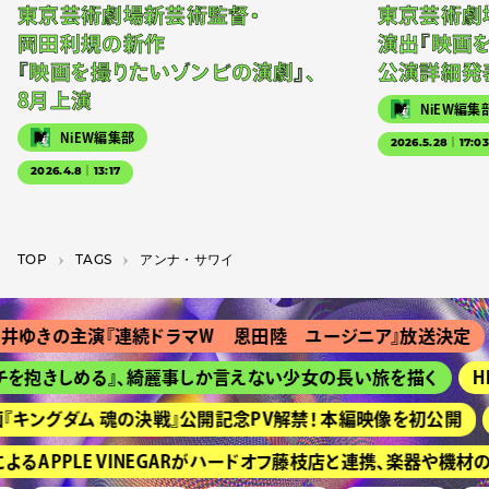
東京芸術劇場新芸術監督・
東京芸術劇
岡田利規の新作
演出『映画
『映画を撮りたいゾンビの演劇』、
公演詳細発
8月上演
NiEW編集
NiEW編集部
2026.5.28｜17:0
2026.4.8｜13:17
TOP
T­A­G­S
アンナ・サワイ
ゆきの主演『連続ドラマＷ 恩田陸 ユージニア』放送決定
を抱きしめる』、綺麗事しか言えない少女の長い旅を描く
HI
キングダム 魂の決戦』公開記念PV解禁！ 本編映像を初公開
京
るAPPLE VINEGARがハードオフ藤枝店と連携、楽器や機材