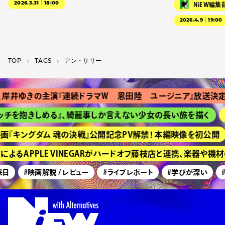
2026.3.31｜18:00
NiEW編集
2026.4.9｜19:00
TOP
T­A­G­S
アン・サリー
岸井ゆきの主演『連続ドラマＷ 恩田陸 ユージニア』放送決定
チを抱きしめる』、綺麗事しか言えない少女の長い旅を描く
画『キングダム 魂の決戦』公開記念PV解禁！ 本編映像を初公開
よるAPPLE VINEGARがハードオフ藤枝店と連携、楽器や機
日
#映画解説 / レビュー
#ライブレポート
#学びが深い
#