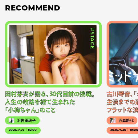
RECOMMEND
#STAGE
田村芽実が語る、30代目前の挑戦。
古川琴音、『
人生の岐路を経て生まれた
主演までの
「小梅ちゃん」のこと
フラットな
羽佐田瑤子
西森路代
2026.7.27｜14:00
2026.7.30｜19:0