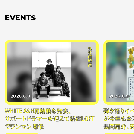
EVENTS
#MUSIC
2026.8.9
2026.8.9
WHITE ASH再始動を発表、
弾き語りイベン
サポートドラマーを迎えて新宿LOFT
が今年も金
でワンマン開催
長岡亮介、