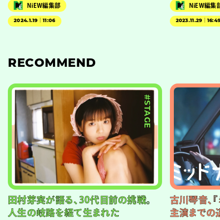
NiEW編集部
NiEW編集
2024.1.19｜11:06
2023.11.29｜16:4
RECOMMEND
#STAGE
田村芽実が語る、30代目前の挑戦。
古川琴音、『
人生の岐路を経て生まれた
主演までの