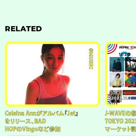
RELATED
#MUSIC
2023.12.2
Celeina Annがアルバム『Jet』
J-WAVEの
をリリース、BAD
TOKYO 202
HOPのVingoなど参加
マーケット