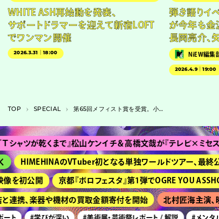
WHITE ASH再始動を発表、
弾き語りイベン
サポートドラマーを迎えて新宿LOFT
が今年も金
でワンマン開催
長岡亮介、
2026.3.31｜18:00
NiEW編集
2026.4.9｜19:00
TOP
SPECIAL
第65回メフィスト賞を受賞。小説家の金子玲介は、挫折を乗り越えてエンタメ小説を綴る
ャツが乾くまで』松山ケンイチ＆高橋文哉が『テレビ×ミセス』出演！ ミ
HIMEHINAのVTuber初となる単独ワールドツアー、最終公演2
を初公開
京都『ボロフェスタ』第1弾でOGRE YOU ASSHOLE、Tr
店と連携、楽器や機材の買取金額寄付を開始
北村匠海主演、映画
ト
#学びが深い
#美術展・芸術祭レポート / 解説
#メンタルヘ