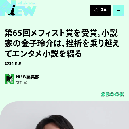
JA
JA
第65回メフィスト賞を受賞。小説
EN
ZH
家の金子玲介は、挫折を乗り越え
てエンタメ小説を綴る
2024.11.8
NiEW編集部
執筆・編集
#BOOK