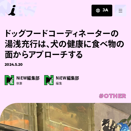
JA
JA
ドッグフードコーディネーターの
EN
ZH
湯浅充行は、犬の健康に食べ物の
面からアプローチする
2024.5.20
NiEW編集部
NiEW編集部
執筆
編集
#OTHER