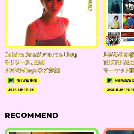
#MUSIC
2023.12.2
Celeina Annがアルバム『Jet』
J-WAVEの
をリリース、BAD
TOKYO 202
HOPのVingoなど参加
マーケット
NiEW編集部
NiEW編集
2024.1.19｜11:06
2023.11.29｜16:4
RECOMMEND