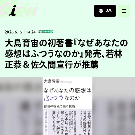
JA
JA
2026.6.15｜14:24
#BOOK
EN
ZH
大島育宙の初著書『なぜあなたの
感想はふつうなのか』発売、若林
正恭＆佐久間宣行が推薦