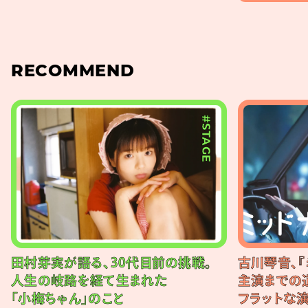
RECOMMEND
#STAGE
田村芽実が語る、30代目前の挑戦。
古川琴音、『
人生の岐路を経て生まれた
主演までの
「小梅ちゃん」のこと
フラットな