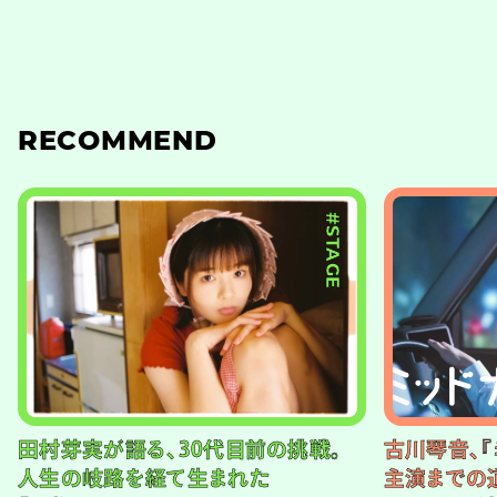
RECOMMEND
#STAGE
田村芽実が語る、30代目前の挑戦。
古川琴音、『
人生の岐路を経て生まれた
主演までの