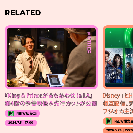
RELATED
#OTHER
『King & Princeがまちあわせ in LA』
Disney+
第4話の予告映像＆先行カットが公開
相互配信、デ
フジオカ主
NiEW編集部
NiEW編集
2026.7.3｜17:00
2026.5.28｜15:29