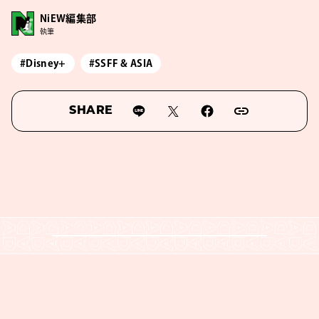
NiEW編集部
執筆
#Disney+
#SSFF & ASIA
SHARE