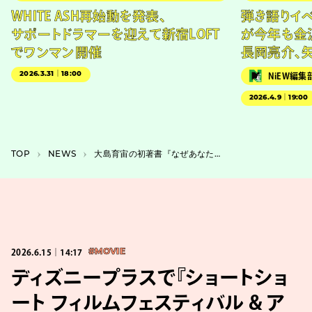
WHITE ASH再始動を発表、
弾き語りイベン
サポートドラマーを迎えて新宿LOFT
が今年も金
でワンマン開催
長岡亮介、
2026.3.31｜18:00
NiEW編集
2026.4.9｜19:00
TOP
NEWS
大島育宙の初著書『なぜあなたの感想はふつうなのか』発売、若林正恭＆佐久間宣行が推薦
2026.6.15｜14:17
#MOVIE
ディズニープラスで『ショートショ
ート フィルムフェスティバル & ア