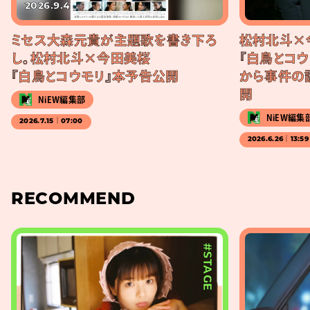
2026.9.4
ミセス大森元貴が主題歌を書き下ろ
松村北斗×
し。松村北斗×今田美桜
『白鳥とコウ
『白鳥とコウモリ』本予告公開
から事件の
開
NiEW編集部
NiEW編集
2026.7.15｜07:00
2026.6.26｜13:59
RECOMMEND
#STAGE