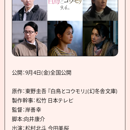
公開：9月4日(金)全国公開
原作：東野圭吾 『白鳥とコウモリ』(幻冬舎文庫)
製作幹事：松竹 日本テレビ
監督：岸善幸
脚本:向井康介
出演：松村北斗 今田美桜