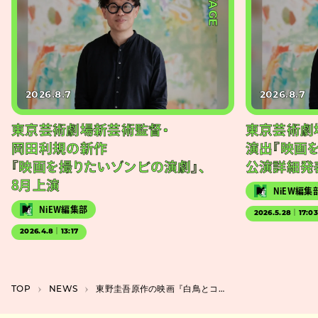
#STAGE
2026.8.7
2026.8.7
東京芸術劇場新芸術監督・
東京芸術劇
岡田利規の新作
演出『映画
『映画を撮りたいゾンビの演劇』、
公演詳細発
8月上演
NiEW編集
NiEW編集部
2026.5.28｜17:0
2026.4.8｜13:17
TOP
NEWS
東野圭吾原作の映画『白鳥とコウモリ』追加キャストに柄本佑ら、松村北斗×今田美桜がW主演