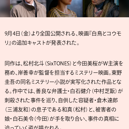
9月4日（金）より全国公開される、映画『白鳥とコウモ
リ』の追加キャストが発表された。
同作は、松村北斗（SixTONES）と今田美桜がW主演を
務め、岸善幸が監督を担当するミステリー映画。東野
圭吾の同名ミステリー小説が実写化された作品とな
る。作中では、善良な弁護士・白石健介（中村芝翫）が
刺殺された事件を巡り、自供した容疑者・倉木達郎
（三浦友和）の息子である和真（松村）と、被害者の
娘・白石美令（今田）が手を取り合い、事件の真相に
迫っていく姿が描かれる。