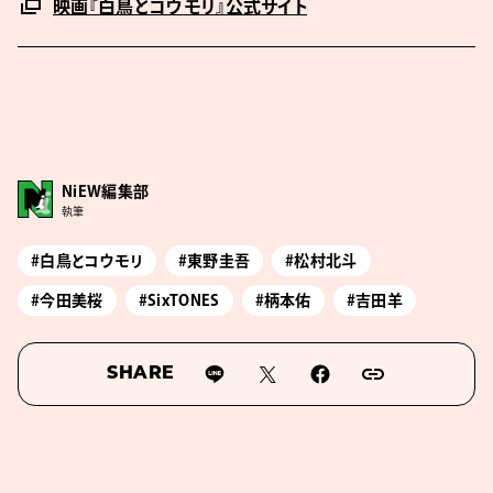
映画『白鳥とコウモリ』公式サイト
NiEW編集部
執筆
#白鳥とコウモリ
#東野圭吾
#松村北斗
#今田美桜
#SixTONES
#柄本佑
#吉田羊
SHARE