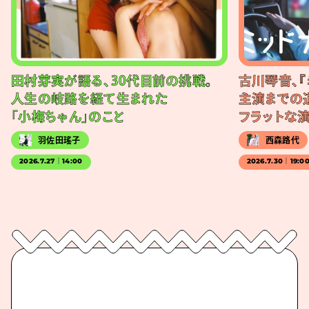
田村芽実が語る、30代目前の挑戦。
古川琴音、『
人生の岐路を経て生まれた
主演までの
「小梅ちゃん」のこと
フラットな
羽佐田瑤子
西森路代
2026.7.27｜14:00
2026.7.30｜19:0