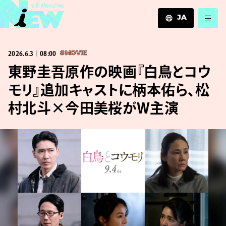
JA
JA
2026.6.3｜08:00
#MOVIE
EN
ZH
東野圭吾原作の映画『白鳥とコウ
モリ』追加キャストに柄本佑ら、松
村北斗×今田美桜がW主演