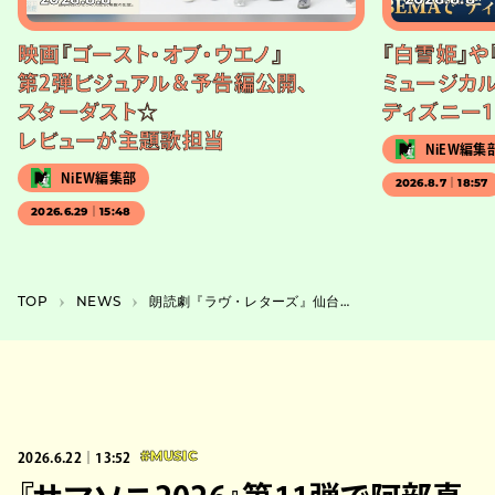
2026.8.8
2026.8.8
映画『ゴースト・オブ・ウエノ』
『白雪姫』や
第2弾ビジュアル＆予告編公開、
ミュージカル
スターダスト☆
ディズニー1
レビューが主題歌担当
NiEW編集
NiEW編集部
2026.8.7｜18:57
2026.6.29｜15:48
TOP
NEWS
朗読劇『ラヴ・レターズ』仙台公演が開催、宮城県出身の千葉雄大と伊藤沙莉が出演
2026.6.22｜13:52
#MUSIC