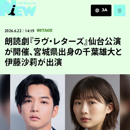
JA
JA
2026.6.22｜14:19
#STAGE
EN
ZH
朗読劇『ラヴ・レターズ』仙台公演
が開催、宮城県出身の千葉雄大と
伊藤沙莉が出演