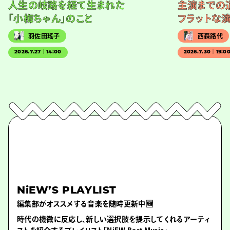
人生の岐路を経て生まれた
主演までの
「小梅ちゃん」のこと
フラットな
羽佐田瑤子
西森路代
2026.7.27｜14:00
2026.7.30｜19:0
NiEW’S PLAYLIST
編集部がオススメする音楽を随時更新中🆕
時代の機微に反応し、新しい選択肢を提示してくれるアーティ