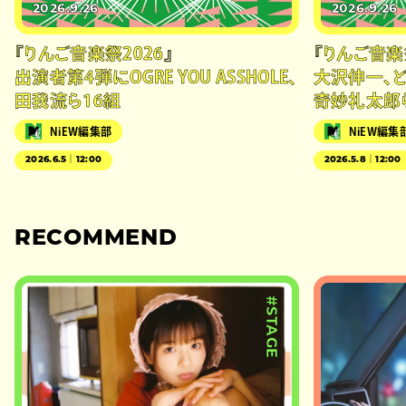
2026.9.26
2026.9.26
『りんご音楽祭2026』
『りんご音楽
出演者第4弾にOGRE YOU ASSHOLE、
大沢伸一、ど
田我流ら16組
奇妙礼太郎
NiEW編集部
NiEW編集
2026.6.5｜12:00
2026.5.8｜12:00
RECOMMEND
#STAGE