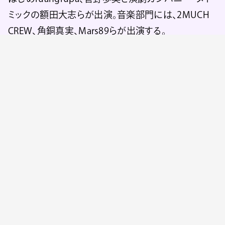
ミックの額田大志らが出演。音楽部門には、2MUCH
CREW、角銅真実、Mars89らが出演する。
なお、Senyawaは楽器担当のWukir Suryadiがビザの
関係で来日できなくなり、それを受けてボーカルの
Rully Herman、角銅真実、FATHERのトリオによるセッ
ションが行われることが新たに決定した。角銅真実、
FATHERのソロセットに関しても予定通り行われる。
公演内容変更による払い戻しは、イープラスより別途
案内される予定だ。
SIDE CORE『藤野氏の不思議