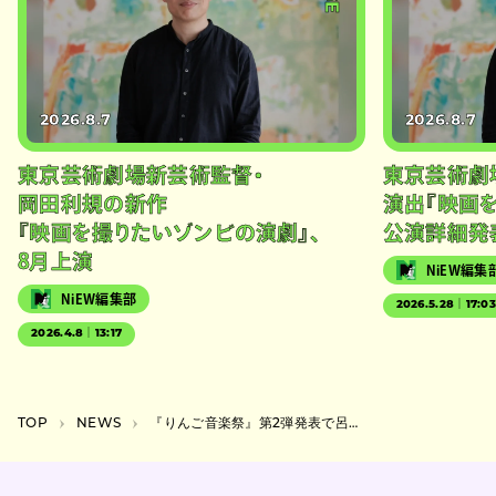
2026.8.7
2026.8.7
東京芸術劇場新芸術監督・
東京芸術劇
岡田利規の新作
演出『映画
『映画を撮りたいゾンビの演劇』、
公演詳細発
8月上演
NiEW編集
NiEW編集部
2026.5.28｜17:0
2026.4.8｜13:17
TOP
NEWS
『りんご音楽祭』第2弾発表で呂布カルマ、nobodyknows+、初出演のDJ・heykazmaら16組が追加