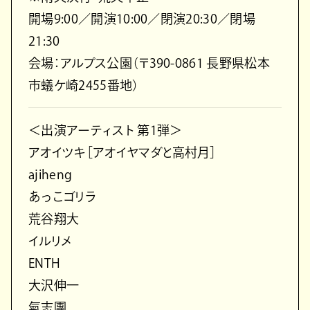
開場9:00／開演10:00／閉演20:30／閉場
21:30
会場：アルプス公園（〒390-0861 長野県松本
市蟻ケ崎2455番地）
＜出演アーティスト 第1弾＞
アオイツキ［アオイヤマダと高村月］
ajiheng
あっこゴリラ
荒谷翔大
イルリメ
ENTH
大沢伸一
氣志團