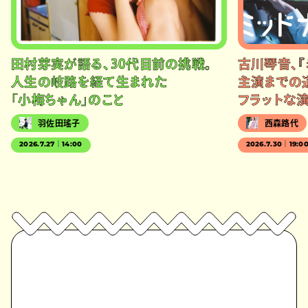
田村芽実が語る、30代目前の挑戦。
古川琴音、『
人生の岐路を経て生まれた
主演までの
「小梅ちゃん」のこと
フラットな
羽佐田瑤子
西森路代
2026.7.27｜14:00
2026.7.30｜19:0