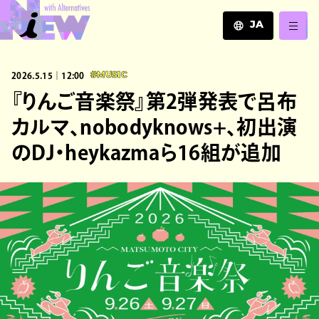
JA
JA
2026.5.15｜12:00
#MUSIC
EN
ZH
『りんご音楽祭』第2弾発表で呂布
カルマ、nobodyknows+、初出演
のDJ・heykazmaら16組が追加