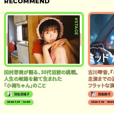
RECOMMEND
#STAGE
田村芽実が語る、30代目前の挑戦。
古川琴音、『
人生の岐路を経て生まれた
主演までの
「小梅ちゃん」のこと
フラットな
羽佐田瑤子
西森路代
2026.7.27｜14:00
2026.7.30｜19:0