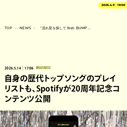
2026.4.9｜19:00
TOP
NEWS
『流れ星を探して feat. BUMP OF CHICKEN』、コニカミノルタプラネタリウム5館で上映
2026.5.14｜17:06
#MUSIC
自身の歴代トップソングのプレイ
リストも、Spotifyが20周年記念コ
ンテンツ公開