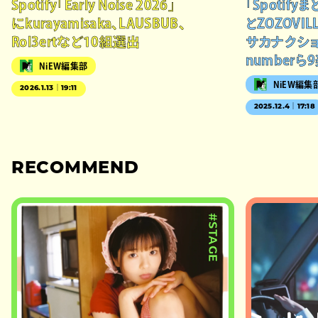
Spotify「Early Noise 2026」
「Spotify
にkurayamisaka、LAUSBUB、
とZOZOVI
Rol3ertなど10組選出
サカナクショ
number
NiEW編集部
NiEW編集
2026.1.13｜19:11
2025.12.4｜17:18
RECOMMEND
#STAGE