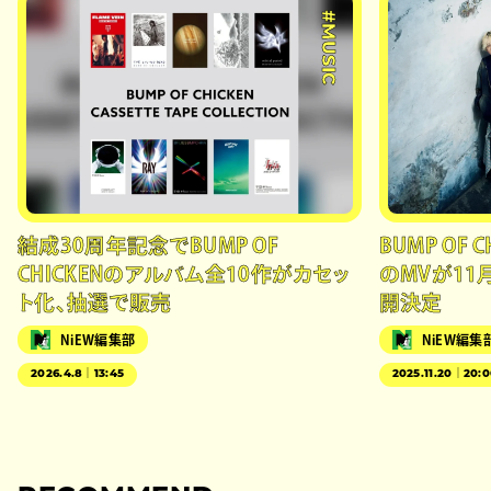
#MUSIC
結成30周年記念でBUMP OF
BUMP OF 
CHICKENのアルバム全10作がカセッ
のMVが11
ト化、抽選で販売
開決定
NiEW編集部
NiEW編集
2026.4.8｜13:45
2025.11.20｜20: