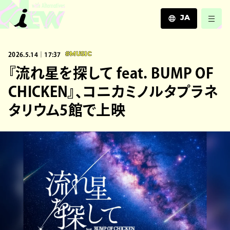
JA
JA
2026.5.14｜17:37
#MUSIC
EN
ZH
『流れ星を探して feat. BUMP OF
CHICKEN』、コニカミノルタプラネ
タリウム5館で上映