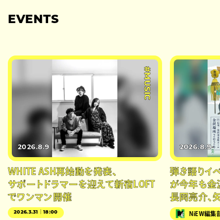
EVENTS
#MUSIC
2026.8.9
2026.8.9
WHITE ASH再始動を発表、
弾き語りイベン
サポートドラマーを迎えて新宿LOFT
が今年も金
でワンマン開催
長岡亮介、
2026.3.31｜18:00
NiEW編集