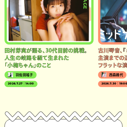
田村芽実が語る、30代目前の挑戦。
古川琴音、『
人生の岐路を経て生まれた
主演までの
「小梅ちゃん」のこと
フラットな
羽佐田瑤子
西森路代
2026.7.27｜14:00
2026.7.30｜19:0