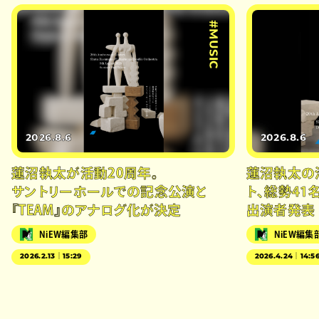
#MUSIC
2026.8.6
2026.8.6
蓮沼執太が活動20周年。
蓮沼執太の
サントリーホールでの記念公演と
ト、総勢41
『TEAM』のアナログ化が決定
出演者発表
NiEW編集部
NiEW編集
2026.2.13｜15:29
2026.4.24｜14:5