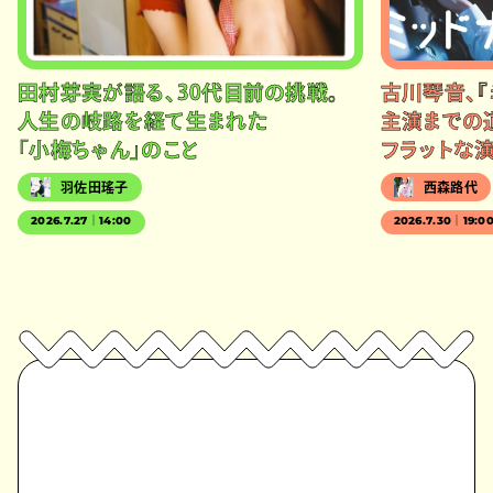
田村芽実が語る、30代目前の挑戦。
古川琴音、『
人生の岐路を経て生まれた
主演までの
「小梅ちゃん」のこと
フラットな
羽佐田瑤子
西森路代
2026.7.27｜14:00
2026.7.30｜19:0