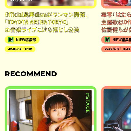
2025.10.11
Official髭男dismがワンマン開催、
実写『はたら
「TOYOTA ARENA TOKYO」
主題歌はOffi
の音楽ライブこけら落とし公演
佐藤健らが
NiEW編集部
NiEW編集
2025.7.8｜17:19
2024.9.17｜13:28
RECOMMEND
#STAGE