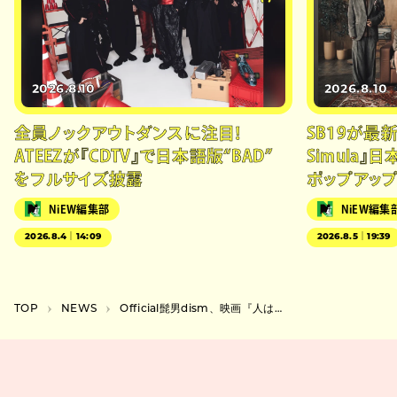
2026.8.10
2026.8.10
全員ノックアウトダンスに注目！
SB19が最新
ATEEZが『CDTV』で日本語版“BAD”
Simula』
をフルサイズ披露
ポップアッ
NiEW編集部
NiEW編集
2026.8.4｜14:09
2026.8.5｜19:39
TOP
NEWS
Official髭男dism、映画『人はなぜラブレターを書くのか』主題歌の新曲を配信＆MV公開