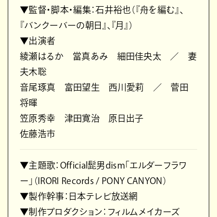
▼監督・脚本・編集：石井裕也（『舟を編む』、
『バンクーバーの朝日』、『月』）
▼出演者
綾瀬はるか 當真あみ 細田佳央太 ／ 妻
夫木聡
音尾琢真 富田望生 西川愛莉 ／ 菅田
将暉
笠原秀幸 津田寛治 原日出子
佐藤浩市
▼主題歌：Official髭男dism「エルダーフラワ
ー」（IRORI Records / PONY CANYON）
▼製作幹事：日本テレビ放送網
▼制作プロダクション：フィルムメイカーズ