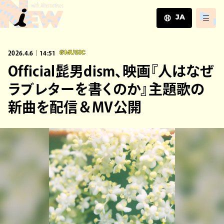
JA
JA
2026.4.6｜14:51
#MUSIC
EN
ZH
Official髭男dism、映画『人はなぜ
ラブレターを書くのか』主題歌の
新曲を配信＆MV公開