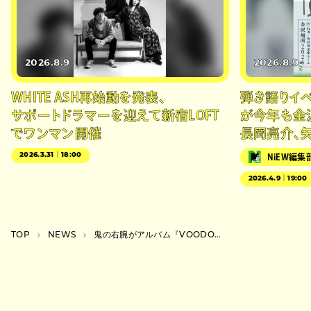
2026.8.9
2026.8.9
WHITE ASH再始動を発表、
弾き語りイベン
サポートドラマーを迎えて新宿LOFT
が今年も金
でワンマン開催
長岡亮介、
2026.3.31｜18:00
NiEW編集
2026.4.9｜19:00
TOP
NEWS
鬼の右腕がアルバム『VOODOO IN MAGMA』リリース。記念イベントをWWWで開催