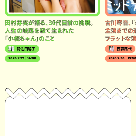
田村芽実が語る、30代目前の挑戦。
古川琴音、『
人生の岐路を経て生まれた
主演までの
「小梅ちゃん」のこと
フラットな
羽佐田瑤子
西森路代
2026.7.27｜14:00
2026.7.30｜19:0