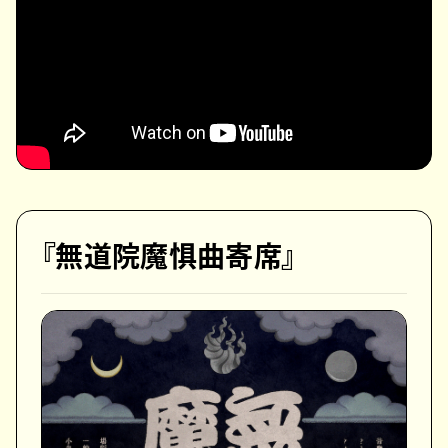
『無道院魔惧曲寄席』