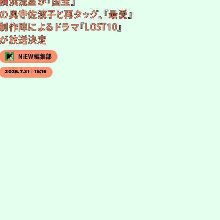
横浜流星が『国宝』
の奥寺佐渡子と再タッグ、『最愛』
制作陣によるドラマ『LOST10』
が放送決定
NiEW編集部
2026.7.31｜15:16