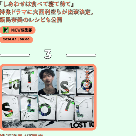
『しあわせは食べて寝て待て』
特集ドラマに大西利空らが出演決定。
飯島奈美のレシピも公開
NiEW編集部
2026.8.1｜08:00
3
#MOVIE