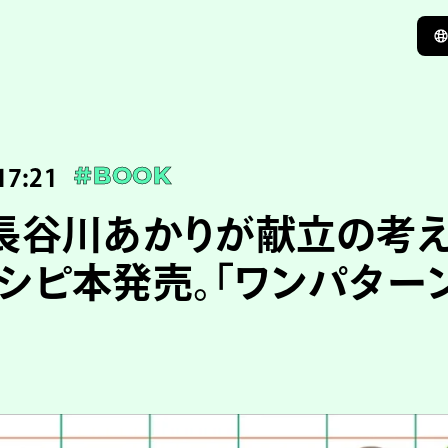
17:21
#BOOK
長谷川あかりが献立の考
シピ本発売。「ワンパター