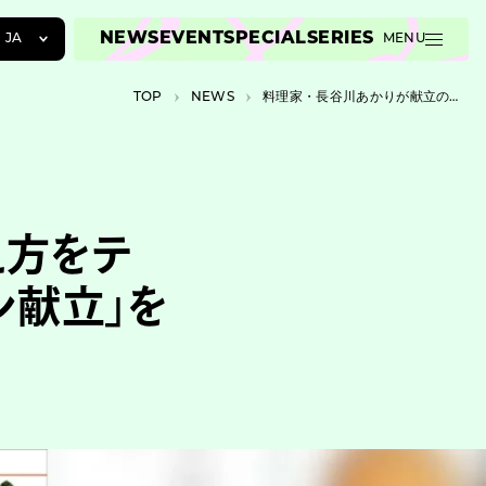
NEWS
EVENT
SPECIAL
SERIES
JA
MENU
JA
TOP
NEWS
料理家・長谷川あかりが献立の考え方をテーマにレシピ本発売。「ワンパターン献立」を提案
EN
ZH
え方をテ
ン献立」を