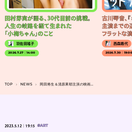
田村芽実が語る、30代目前の挑戦。
古川琴音、『
人生の岐路を経て生まれた
主演までの
「小梅ちゃん」のこと
フラットな
羽佐田瑤子
西森路代
2026.7.27｜14:00
2026.7.30｜19:0
TOP
NEWS
岡田将生＆清原果耶主演の映画『１秒先の彼』、 幾田りらが主題歌を担当
2023.5.12｜19:15
#ART