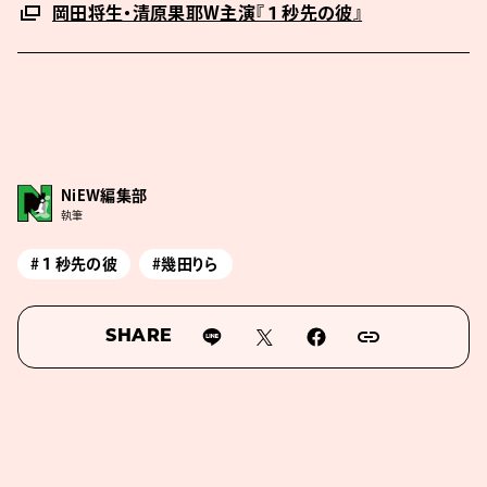
岡田将生・清原果耶W主演『１秒先の彼』
NiEW編集部
執筆
#１秒先の彼
#幾田りら
SHARE