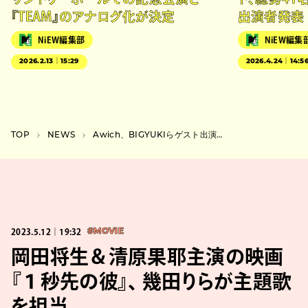
『TEAM』のアナログ化が決定
出演者発表
NiEW編集部
NiEW編集
2026.2.13｜15:29
2026.4.24｜14:5
TOP
NEWS
Awich、BIGYUKIらゲスト出演、『東京JAZZ 2023 NEO-SYMPHONIC JAZZ at 芸劇 -Mirage Future-』
2023.5.12｜19:32
#MOVIE
岡田将生＆清原果耶主演の映画
『１秒先の彼』、 幾田りらが主題歌
を担当