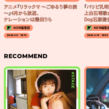
アニメ『リラックマ 〜ごゆるり夢の旅
『パリピ孔明 T
〜』4月から放送、
上白石萌歌が
ナレーションは幾田りら
Dog石原
NiEW編集部
NiEW編集
2026.3.9｜18:13
2025.2.19｜16:33
RECOMMEND
#STAGE