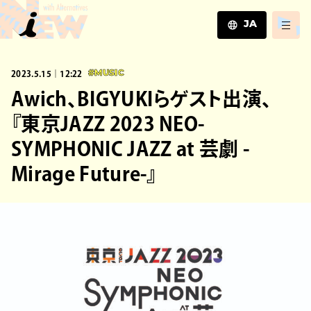
JA
JA
2023.5.15｜12:22
#MUSIC
EN
ZH
Awich、BIGYUKIらゲスト出演、
『東京JAZZ 2023 NEO-
SYMPHONIC JAZZ at 芸劇 -
Mirage Future-』