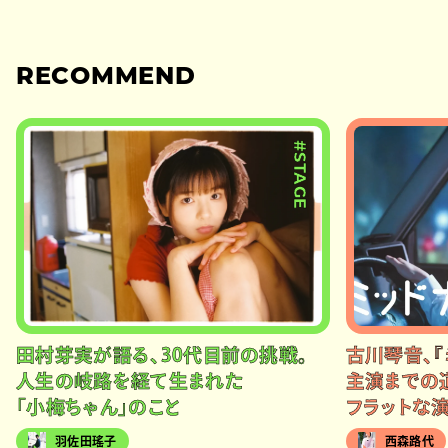
RECOMMEND
#STAGE
田村芽実が語る、30代目前の挑戦。
古川琴音、『
人生の岐路を経て生まれた
主演までの
「小梅ちゃん」のこと
フラットな
羽佐田瑤子
西森路代