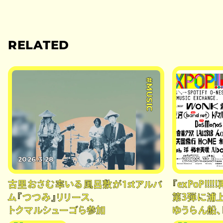
RELATED
#MUSIC
2026.3.28
2025.11.9
古里おさむ率いる風呂敷が1stアルバ
『exPoP!!!!
ム『つつみ』リリース、
第3弾に浦上
トクマルシューゴら参加
ゆうらん船、D