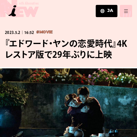
JA
JA
2023.5.2｜16:52
#MOVIE
EN
ZH
『エドワード・ヤンの恋愛時代』4K
レストア版で29年ぶりに上映