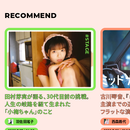
RECOMMEND
#STAGE
田村芽実が語る、30代目前の挑戦。
古川琴音、『
人生の岐路を経て生まれた
主演までの
「小梅ちゃん」のこと
フラットな
羽佐田瑤子
西森路代