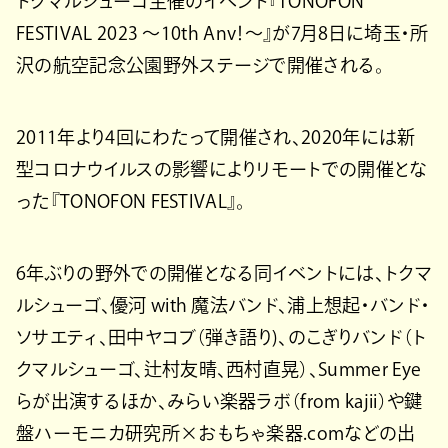
トクマルシューゴ主催のイベント『TONOFON
FESTIVAL 2023 ～10th Anv！～』が7月8日に埼玉・所
沢の航空記念公園野外ステージで開催される。
2011年より4回にわたって開催され、2020年には新
型コロナウイルスの影響によりリモートでの開催とな
った『TONOFON FESTIVAL』。
6年ぶりの野外での開催となる同イベントには、トクマ
ルシューゴ、優河 with 魔法バンド、浦上想起・バンド・
ソサエティ、田中ヤコブ（弾き語り)、のこぎりバンド（ト
クマルシューゴ、辻村友晴、西村直晃）、Summer Eye
らが出演するほか、みらい楽器ラボ（from kajii）や鍵
盤ハーモニカ研究所×おもちゃ楽器.comなどの出