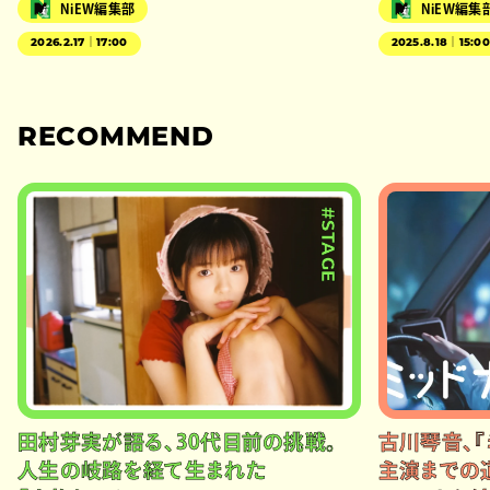
NiEW編集部
NiEW編集
2026.2.17｜17:00
2025.8.18｜15:0
RECOMMEND
#STAGE
田村芽実が語る、30代目前の挑戦。
古川琴音、『
人生の岐路を経て生まれた
主演までの