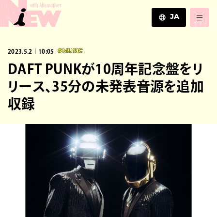
JA
JA
2023.5.2｜10:05
#MUSIC
EN
ZH
DAFT PUNKが10周年記念盤をリ
リース、35分の未発表音源を追加
収録