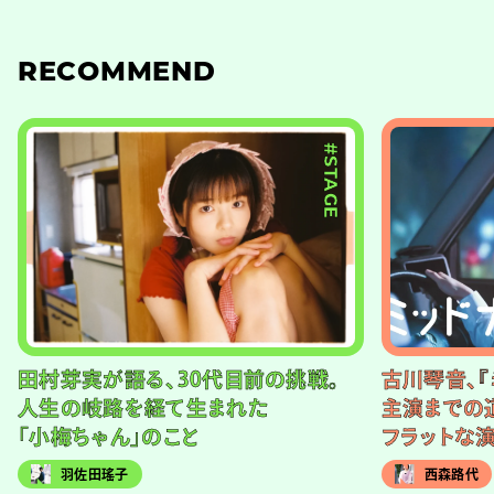
RECOMMEND
#STAGE
田村芽実が語る、30代目前の挑戦。
古川琴音、『
人生の岐路を経て生まれた
主演までの
「小梅ちゃん」のこと
フラットな
羽佐田瑤子
西森路代