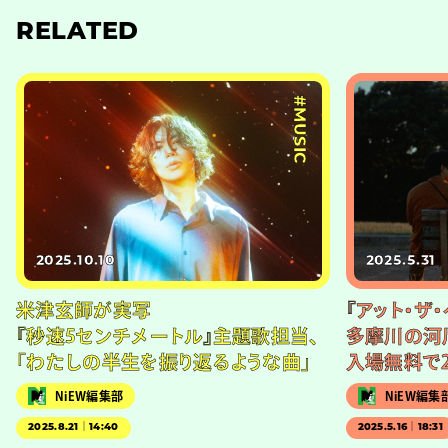
RELATED
#MUSIC
2025.10.10
2025.5.31
米津玄師が実写
『アット・ザ
『秒速5センチメートル』主題歌担当、
多摩川の河
「わたしの半生を振り返るような曲」
入場無料で
NiEW編集部
NiEW編集
2025.8.21｜14:40
2025.5.16｜18:31