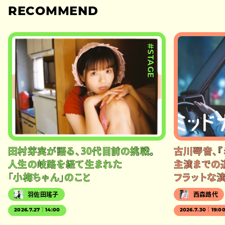
RECOMMEND
#STAGE
田村芽実が語る、30代目前の挑戦。
古川琴音、『
人生の岐路を経て生まれた
主演までの
「小梅ちゃん」のこと
フラットな
羽佐田瑤子
西森路代
2026.7.27｜14:00
2026.7.30｜19:0