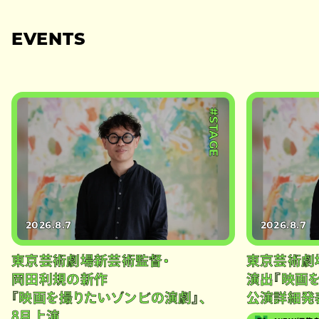
EVENTS
#STAGE
2026.8.7
2026.8.7
東京芸術劇場新芸術監督・
東京芸術劇
岡田利規の新作
演出『映画
『映画を撮りたいゾンビの演劇』、
公演詳細発
8月上演