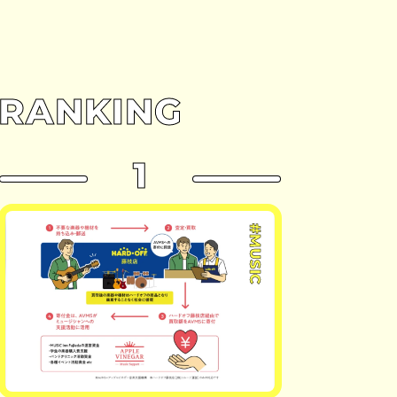
RANKING
1
#MUSIC