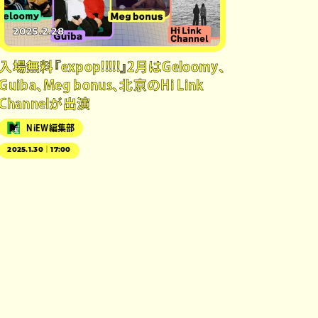
2025.2.28
入場無料『expop!!!!!』2月はGeloomy、
Guiba、Meg bonus、北京のHi Link
Channelが出演
NiEW編集部
2025.1.30｜17:00