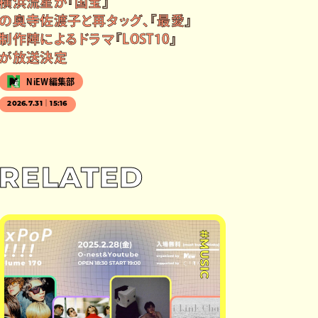
横浜流星が『国宝』
の奥寺佐渡子と再タッグ、『最愛』
制作陣によるドラマ『LOST10』
が放送決定
NiEW編集部
2026.7.31｜15:16
RELATED
#MUSIC