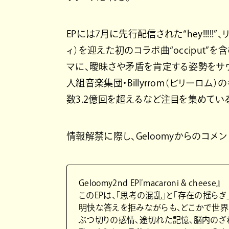
EPには7月に先行配信された“hey!!!!!”、リード
ィ）を迎えた初のコラボ曲“occiput”
マに、曖昧さや矛盾を肯定する姿勢をサウンド
人組音楽集団・Billyrrom（ビリーロム）
数3.2億回を超えるなど注目を集めてい
情報解禁に際し、Geloomyからのコメ
Geloomy2nd EP『macaroni & cheese』
このEPは、「思考の混乱」と「存在の揺ら
明快な答えを拒みながらも、どこかで世界
ぶつ切りの感情、途切れた記憶、脳内のざ