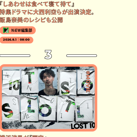
『しあわせは食べて寝て待て』
特集ドラマに大西利空らが出演決定。
飯島奈美のレシピも公開
NiEW編集部
2026.8.1｜08:00
3
#MOVIE