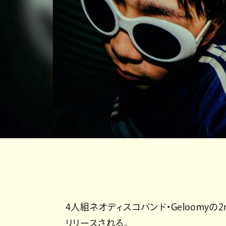
4人組ネオディスコバンド・Geloomyの2nd 
リリースされる。