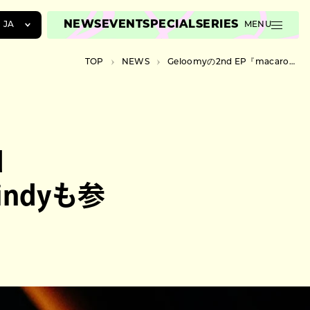
NEWS
EVENT
SPECIAL
SERIES
JA
MENU
JA
TOP
NEWS
Geloomyの2nd EP『macaroni and cheese』がデジタルリリース、aint lindyも参加
EN
ZH
d
indyも参