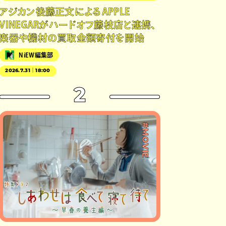
アジカン後藤正文によるAPPLE
VINEGARがハードオフ藤枝店と連携、
楽器や機材の買取金額寄付を開始
NiEW編集部
2026.7.31｜18:00
2
#MOVIE