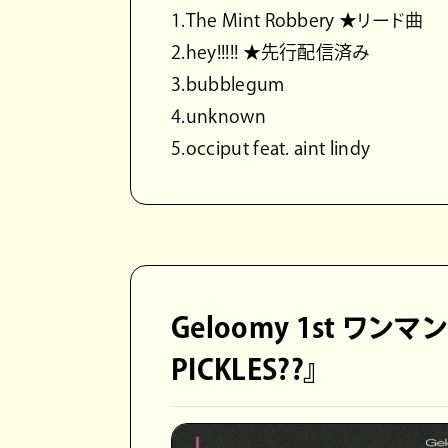
1.The Mint Robbery ★リード曲
2.hey!!!!! ★先行配信済み
3.bubblegum
4.unknown
5.occiput feat. aint lindy
Geloomy 1st ワンマンラ
PICKLES??』