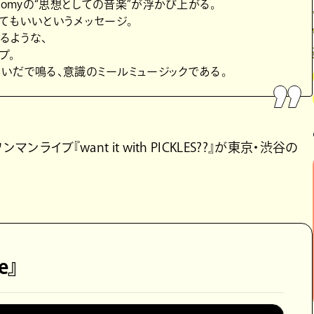
oomyの“思想としての音楽”が浮かび上がる。
てもいいというメッセージ。
るような、
プ。
と構築のあいだで鳴る、意識のミールミュージックである。
ライブ『want it with PICKLES??』が東京・渋谷の
e』