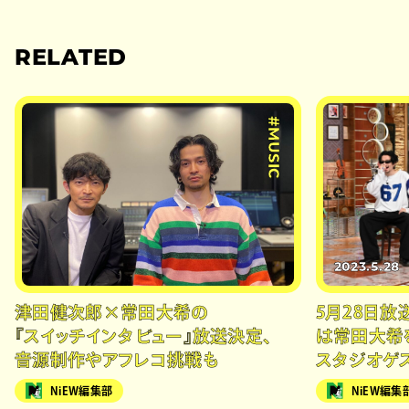
RELATED
#MUSIC
2023.5.28
津田健次郎×常田大希の
5月28日放
『スイッチインタビュー』放送決定、
は常田大希
音源制作やアフレコ挑戦も
スタジオゲ
NiEW編集部
NiEW編集