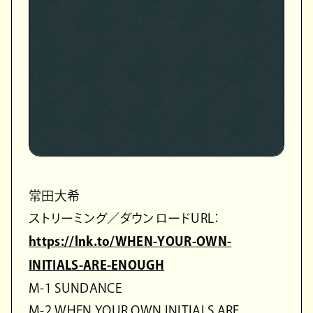
常田大希
ストリーミング／ダウンロードURL：
https://lnk.to/WHEN-YOUR-OWN-
INITIALS-ARE-ENOUGH
M-1 SUNDANCE
M-2 WHEN YOUR OWN INITIALS ARE