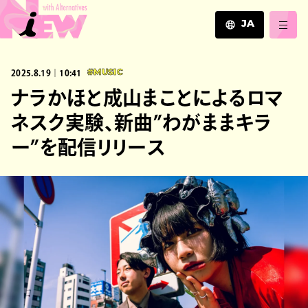
JA
JA
2025.8.19｜10:41
#MUSIC
EN
ZH
ナラかほと成山まことによるロマ
ネスク実験、新曲”わがままキラ
ー”を配信リリース