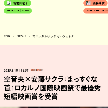
羽佐田瑤子
西森路代
2026.7.27｜14:00
2026.7.30｜19:0
TOP
NEWS
常田大希がボッテガ・ヴェネタとタモリに捧げた楽曲が配信開始
2025.8.18｜18:57
#MOVIE
空音央×安藤サクラ『まっすぐな
首』ロカルノ国際映画祭で最優秀
短編映画賞を受賞