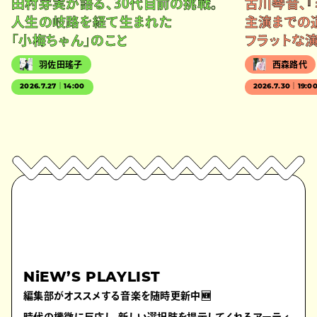
田村芽実が語る、30代目前の挑戦。
古川琴音、『
人生の岐路を経て生まれた
主演までの
「小梅ちゃん」のこと
フラットな
羽佐田瑤子
西森路代
2026.7.27｜14:00
2026.7.30｜19:0
NiEW’S PLAYLIST
編集部がオススメする音楽を随時更新中🆕