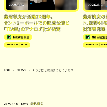
2026.8.6
2026.8.6
蓮沼執太が活動20周年。
蓮沼執太の
サントリーホールでの記念公演と
ト、総勢41
『TEAM』のアナログ化が決定
出演者発表
NiEW編集部
NiEW編集
2026.2.13｜15:29
2026.4.24｜14:5
TOP
NEWS
ナラかほと成山まことによるロマネスク実験、新曲”わがままキラー”を配信リリース
2025.8.18｜18:59
#MUSIC