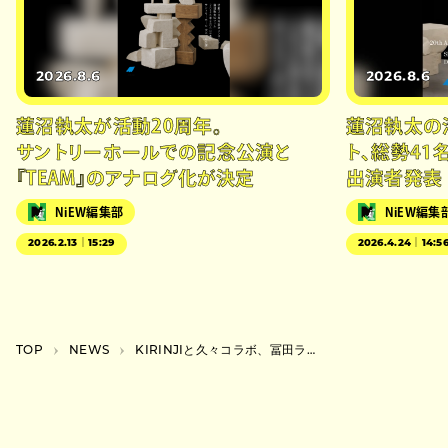
2026.8.6
2026.8.6
蓮沼執太が活動20周年。
蓮沼執太の
サントリーホールでの記念公演と
ト、総勢41
『TEAM』のアナログ化が決定
出演者発表
NiEW編集部
NiEW編集
2026.2.13｜15:29
2026.4.24｜14:5
TOP
NEWS
KIRINJIと久々コラボ、冨田ラボの新曲が4月26日に配信リリース