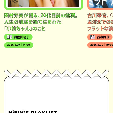
田村芽実が語る、30代目前の挑戦。
古川琴音、『
人生の岐路を経て生まれた
主演までの
「小梅ちゃん」のこと
フラットな
羽佐田瑤子
西森路代
2026.7.27｜14:00
2026.7.30｜19:0