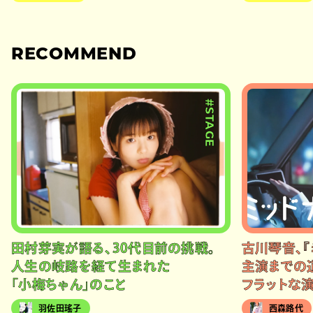
RECOMMEND
#STAGE
田村芽実が語る、30代目前の挑戦。
古川琴音、『
人生の岐路を経て生まれた
主演までの
「小梅ちゃん」のこと
フラットな
羽佐田瑤子
西森路代