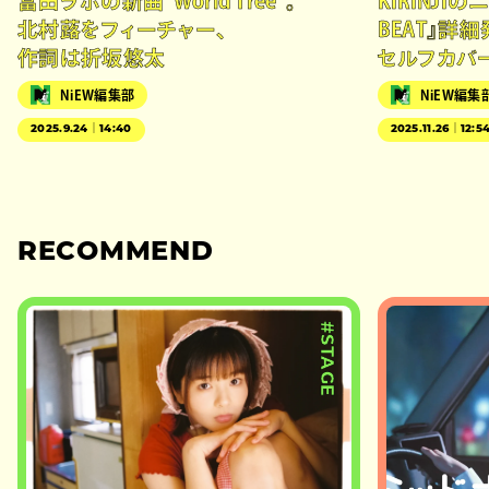
冨田ラボの新曲“World Tree”。
KIRINJI
北村蕗をフィーチャー、
BEAT』詳細
作詞は折坂悠太
セルフカバ
NiEW編集部
NiEW編集
2025.9.24｜14:40
2025.11.26｜12:5
RECOMMEND
#STAGE