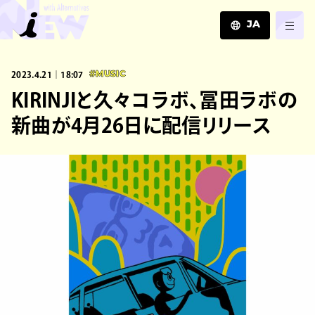
JA
JA
2023.4.21｜18:07
#MUSIC
EN
ZH
KIRINJIと久々コラボ、冨田ラボの
新曲が4月26日に配信リリース