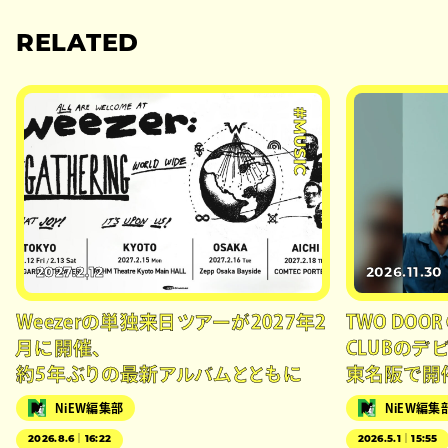
RELATED
#MUSIC
2027.2.12
2026.11.30
Weezerの単独来日ツアーが2027年2
TWO DOOR
月に開催、
CLUBの
約5年ぶりの最新アルバムとともに
東名阪で開
NiEW編集部
NiEW編集
2026.8.6｜16:22
2026.5.1｜15:55