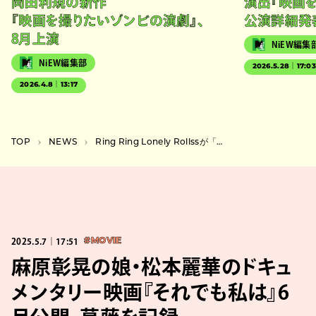
岡田利規の新作
演出『映画
『映画を撮りたいゾンビの演劇』、
公演詳細発
8月上演
NiEW編集
NiEW編集部
2026.5.28｜17:0
2026.4.8｜13:17
TOP
NEWS
Ring Ring Lonely Rollssが「昔、ロックンローラーだったあなたへ」贈る新曲をリリース
2025.5.7｜17:51
#MOVIE
麻原彰晃の娘・松本麗華のドキュ
メンタリー映画『それでも私は』6