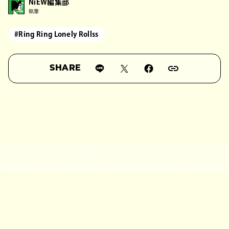
NiEW編集部
執筆
#Ring Ring Lonely Rollss
SHARE