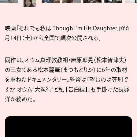
映画『それでも私は Though I’m His Daughter』が6
月14日（土）から全国で順次公開される。
同作は、オウム真理教教祖・麻原彰晃（松本智津夫）
の三女である松本麗華（まつもとりか）に6年の取材
を重ねたドキュメンタリー。監督は『望むのは死刑で
すか オウム“大執行”と私 【告白編】』も手掛けた長塚
洋が務めた。