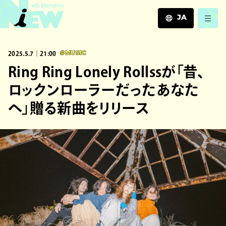
JA
JA
2025.5.7｜21:00
#MUSIC
EN
ZH
Ring Ring Lonely Rollssが「昔、
ロックンローラーだったあなた
へ」贈る新曲をリリース