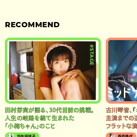
RECOMMEND
#STAGE
田村芽実が語る、30代目前の挑戦。
古川琴音、『
人生の岐路を経て生まれた
主演までの
「小梅ちゃん」のこと
フラットな
羽佐田瑤子
西森路代