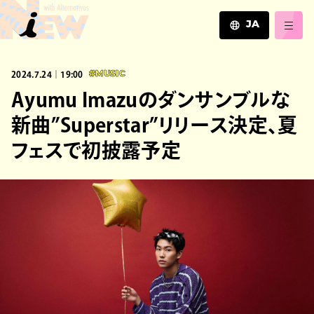
JA
JA
2024.7.24｜19:00
#MUSIC
EN
ZH
Ayumu Imazuのダンサンブルな
新曲”Superstar”リリース決定、夏
フェスで初披露予定