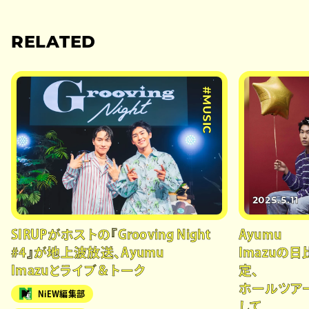
RELATED
#MUSIC
2025.5.11
SIRUPがホストの『Grooving Night
Ayumu
#4』が地上波放送、Ayumu
Imazuの
Imazuとライブ＆トーク
定、
ホールツア
NiEW編集部
して