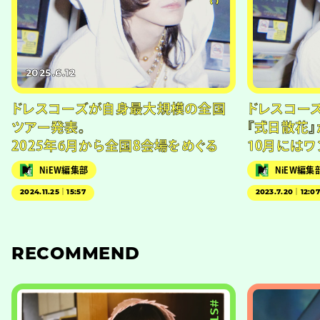
2025.6.12
ドレスコーズが自身最大規模の全国
ドレスコー
ツアー発表。
『式日散花』
2025年6月から全国8会場をめぐる
10月には
NiEW編集部
NiEW編集
2024.11.25｜15:57
2023.7.20｜12:0
RECOMMEND