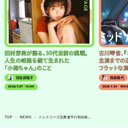
#STAGE
田村芽実が語る、30代目前の挑戦。
古川琴音、『
人生の岐路を経て生まれた
主演までの
「小梅ちゃん」のこと
フラットな
羽佐田瑤子
西森路代
2026.7.27｜14:00
2026.7.30｜19:0
TOP
NEWS
ドレスコーズ志磨遼平の初自叙伝が9月に刊行、美輪明宏との特別インタビューも掲載