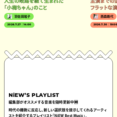
人生の岐路を経て生まれた
主演までの
「小梅ちゃん」のこと
フラットな
羽佐田瑤子
西森路代
2026.7.27｜14:00
2026.7.30｜19:0
NiEW’S PLAYLIST
編集部がオススメする音楽を随時更新中🆕
時代の機微に反応し、新しい選択肢を提示してくれるアーティ
ストを紹介するプレイリスト「NiEW Best Music」。