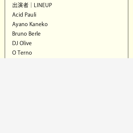
出演者｜LINEUP
Acid Pauli
Ayano Kaneko
Bruno Berle
DJ Olive
O Terno
Sam Gendel & Sam Wilkes
Time Wharp
…and many more coming soon
シャトルバス｜Bus
掛川駅ー会場間を結ぶシャトルバスを往復
1200円で運行します。