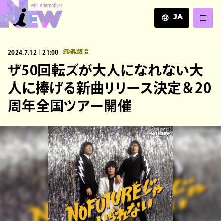
JA
JA
2024.7.12｜21:00
#MUSIC
EN
ZH
ザ50回転ズが大人になれない大
人に捧げる新曲リリース決定＆20
周年全国ツアー開催