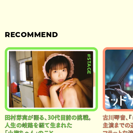
RECOMMEND
#STAGE
田村芽実が語る、30代目前の挑戦。
古川琴音、『
人生の岐路を経て生まれた
主演までの
「小梅ちゃん」のこと
フラットな