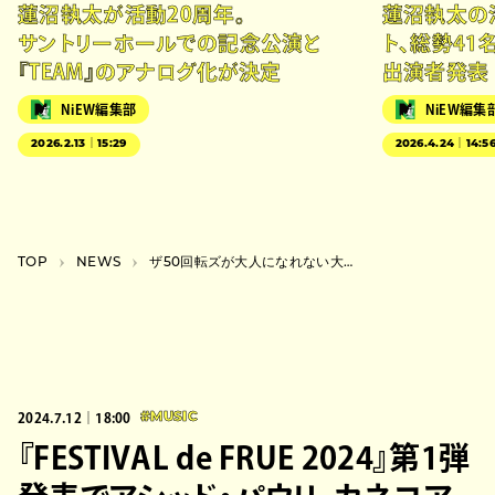
蓮沼執太が活動20周年。
蓮沼執太の
サントリーホールでの記念公演と
ト、総勢41
『TEAM』のアナログ化が決定
出演者発表
NiEW編集部
NiEW編集
2026.2.13｜15:29
2026.4.24｜14:5
TOP
NEWS
ザ50回転ズが大人になれない大人に捧げる新曲リリース決定＆20周年全国ツアー開催
2024.7.12｜18:00
#MUSIC
『FESTIVAL de FRUE 2024』第1弾