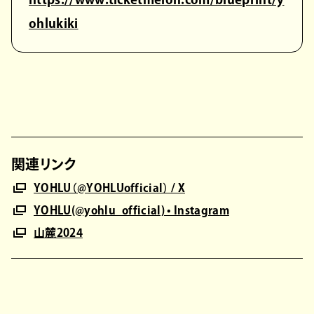
ohlukiki
関連リンク
YOHLU（@YOHLUofficial） / X
YOHLU(@yohlu_official) • Instagram
山麓2024