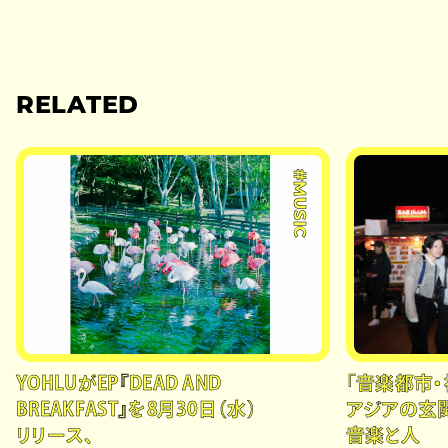
RELATED
#MUSIC
YOHLUがEP『DEAD AND
「音楽都市・
BREAKFAST』を8月30日（水）
アジアの玄
リリース、
音楽と人