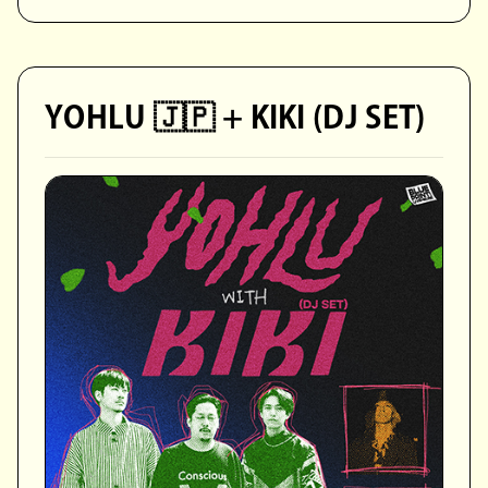
YOHLU 🇯🇵 + KIKI (DJ SET)