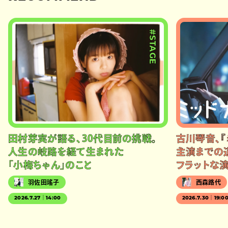
#STAGE
田村芽実が語る、30代目前の挑戦。
古川琴音、『
人生の岐路を経て生まれた
主演までの
「小梅ちゃん」のこと
フラットな
羽佐田瑤子
西森路代
2026.7.27｜14:00
2026.7.30｜19:0