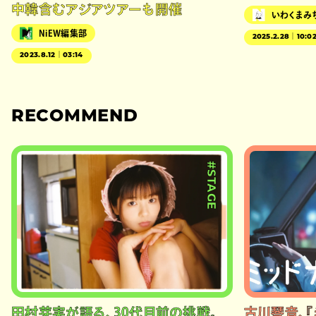
中韓含むアジアツアーも開催
いわくまみ
NiEW編集部
2025.2.28｜10:0
2023.8.12｜03:14
RECOMMEND
#STAGE
田村芽実が語る、30代目前の挑戦。
古川琴音、『