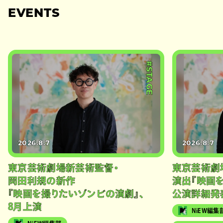
EVENTS
#STAGE
2026.8.7
2026.8.7
東京芸術劇場新芸術監督・
東京芸術劇
岡田利規の新作
演出『映画
『映画を撮りたいゾンビの演劇』、
公演詳細発
8月上演
NiEW編集