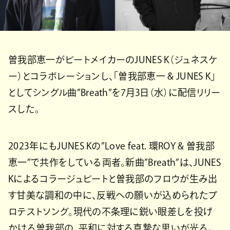
曽我部恵一がビートメイカーのJUNES K（ジュネスケ
ー）とコラボレーションし、「曽我部恵一 & JUNES K」
としてシングル曲”Breath”を7月3日（水）に配信リリー
スした。
2023年にもJUNES Kの”Love feat. 環ROY & 曽我部
恵一”で共作をしている両者。新曲”Breath”は、JUNES
Kによるコラージュビートと曽我部のフロウが生み出
す甘美な調和の中に、反戦への願いが込められたプ
ロテストソング。現代の不条理に鋭い眼差しを投げ
かける曽我部の、平和に対する真摯な思いが光る。