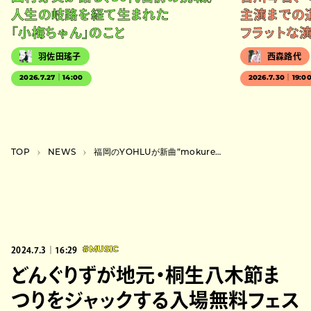
人生の岐路を経て生まれた
主演までの
「小梅ちゃん」のこと
フラットな
羽佐田瑤子
西森路代
2026.7.27｜14:00
2026.7.30｜19:0
TOP
NEWS
福岡のYOHLUが新曲”mokuren”リリース、タイでKIKIと2マンライブ開催も決定
2024.7.3｜16:29
#MUSIC
どんぐりずが地元・桐生八木節ま
つりをジャックする入場無料フェス