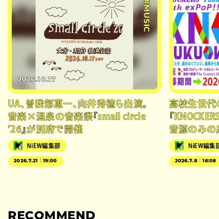
#MUSIC
2026.10.17
UA、曽我部恵一、向井秀徳ら出演。
高校生世代
音楽×温泉の音楽祭『small circle
『KNOCK
’26』が別府で開催
音源のみの
NiEW編集部
NiEW編集
2026.7.21｜19:00
2026.7.8｜16:08
RECOMMEND