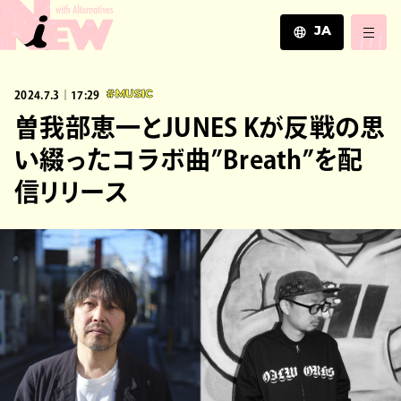
JA
JA
2024.7.3｜17:29
#MUSIC
EN
ZH
曽我部恵一とJUNES Kが反戦の思
い綴ったコラボ曲”Breath”を配
信リリース