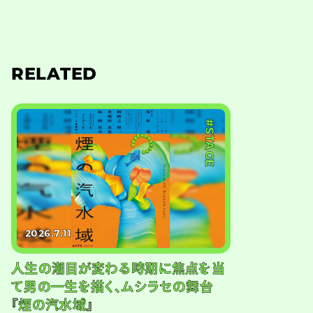
RELATED
#STAGE
2026.7.11
人生の潮目が変わる時期に焦点を当
て男の一生を描く、ムシラセの舞台
『煙の汽水域』