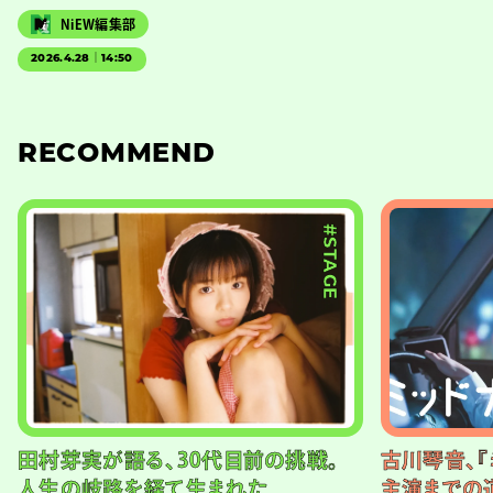
NiEW編集部
2026.4.28｜14:50
RECOMMEND
#STAGE
田村芽実が語る、30代目前の挑戦。
古川琴音、『
人生の岐路を経て生まれた
主演までの