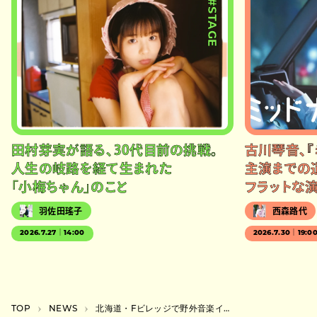
#STAGE
田村芽実が語る、30代目前の挑戦。
古川琴音、『
人生の岐路を経て生まれた
主演までの
「小梅ちゃん」のこと
フラットな
羽佐田瑤子
西森路代
2026.7.27｜14:00
2026.7.30｜19:0
TOP
NEWS
北海道・Fビレッジで野外音楽イベント開催、エスコンFでキャンプできるチケットも