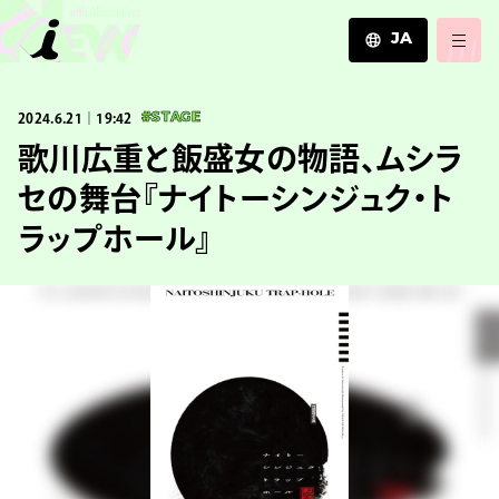
JA
JA
2024.6.21｜19:42
#STAGE
EN
ZH
歌川広重と飯盛⼥の物語、ムシラ
セの舞台『ナイトーシンジュク・ト
ラップホール』