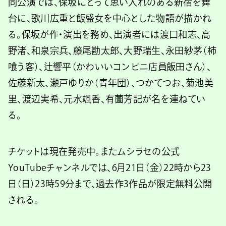
同公演では、保坂にとって思い入れのある新宿を舞
台に、歌川広重と飯盛⼥を中心とした物語が描かれ
る。保坂が作・演出を務め、出演者には渡⼝和志、⾼
野渚、和泉宗兵、藤尾勘太郎、⼤野瑞⽣、永⽥紗茅（柿
喰う客）、辻響平（かわいいコンビニ店員飯⽥さん）、
佐藤新太、瀬⼾ゆりか（⻘年団）、つかてつお、菊池美
⾥、渡辺実希、元⽔颯⾹、有薗芳記が名を連ねてい
る。
チケットは現在発売中。またムシラセの公式
YouTubeチャンネルでは、6月21日（金）22時から23
日（日）23時59分まで、過去作3作品が限定無料公開
される。