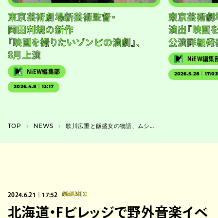
東京芸術劇場新芸術監督・
東京芸術劇
岡田利規の新作
演出『映画
『映画を撮りたいゾンビの演劇』、
公演詳細発
8月上演
NiEW編集
NiEW編集部
2026.5.28｜17:0
2026.4.8｜13:17
TOP
NEWS
歌川広重と飯盛⼥の物語、ムシラセの舞台『ナイトーシンジュク・トラップホール』
2024.6.21｜17:52
#MUSIC
北海道・Fビレッジで野外音楽イベ