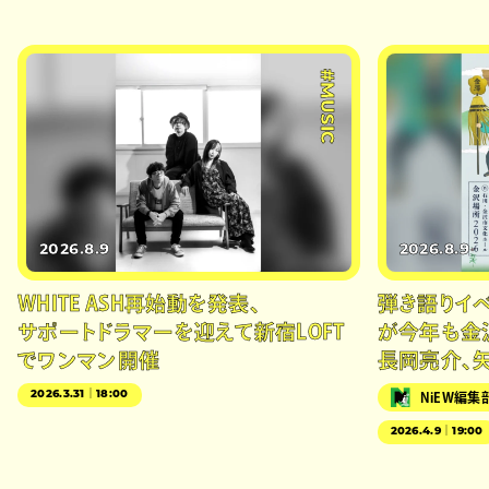
#MUSIC
2026.8.9
2026.8.9
WHITE ASH再始動を発表、
弾き語りイベン
サポートドラマーを迎えて新宿LOFT
が今年も金
でワンマン開催
長岡亮介、
2026.3.31｜18:00
NiEW編集
2026.4.9｜19:00