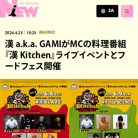
JA
JA
2024.4.25｜10:25
#MUSIC
EN
ZH
漢 a.k.a. GAMIがMCの料理番組
『漢 Kitchen』ライブイベントとフ
ードフェス開催