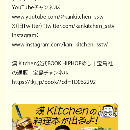
YouTubeチャンネル：
www.youtube.com/@kankitchen_sstv
X（旧Twitter）：twitter.com/kankitchen_sstv
Instagram：
www.instagram.com/kan_kitchen_sstv/
漢 Kitchen公式BOOK HIPHOPめし│宝島社
の通販 宝島チャンネル
https://tkj.jp/book/?cd=TD052292