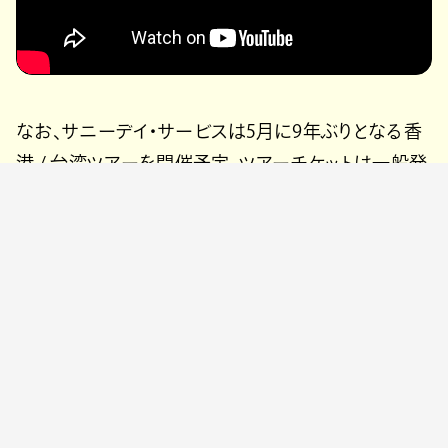
なお、サニーデイ・サービスは5月に9年ぶりとなる香
港 / 台湾ツアーを開催予定。ツアーチケットは一般発
売中。
サニーデイ・サービス
「Pure Green」
2024年5月1日配信
配信リンク https://linkco.re/8bGM6vF2