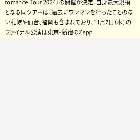
romance Tour 2024』の開催が決定。自身最大規模
となる同ツアーは、過去にワンマンを行ったことのな
い札幌や仙台、福岡も含まれており、11月7日（木）の
ファイナル公演は東京・新宿のZepp
Shinjuku（TOKYO）で開催される。
𝐎𝐍𝐄𝐌𝐀𝐍 𝐋𝐈𝐕𝐄 𝐓𝐎𝐔𝐑
2024年秋🍂
私たちは過去最大規模の
ワンマンライブツアーを行います
【Laura day romance Tour 2024】
10/6(日)札幌cube garden
10/17(木)名古屋THE BOTTOM LINE