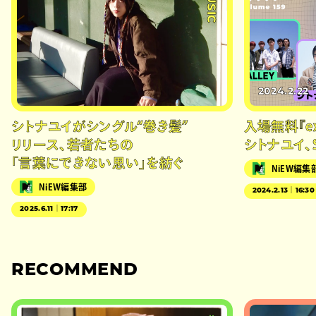
2024.2.22
シトナユイがシングル“巻き髪”
入場無料『exP
リリース、若者たちの
シトナユイ、
「言葉にできない思い」を紡ぐ
NiEW編集
NiEW編集部
2024.2.13｜16:30
2025.6.11｜17:17
RECOMMEND