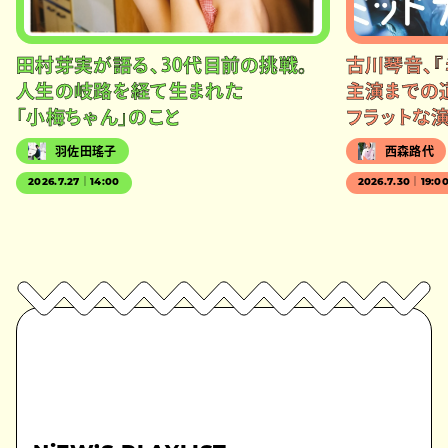
田村芽実が語る、30代目前の挑戦。
古川琴音、『
人生の岐路を経て生まれた
主演までの
「小梅ちゃん」のこと
フラットな
羽佐田瑤子
西森路代
2026.7.27｜14:00
2026.7.30｜19:0