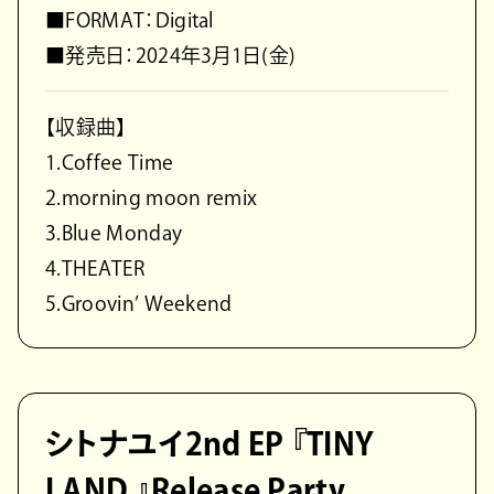
■FORMAT：Digital
■発売日：2024年3月1日(金)
【収録曲】
1.Coffee Time
2.morning moon remix
3.Blue Monday
4.THEATER
5.Groovin’ Weekend
シトナユイ2nd EP 『TINY
LAND 』Release Party