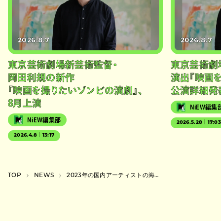
2026.8.7
2026.8.7
東京芸術劇場新芸術監督・
東京芸術劇
岡田利規の新作
演出『映画
『映画を撮りたいゾンビの演劇』、
公演詳細発
8月上演
NiEW編集
NiEW編集部
2026.5.28｜17:0
2026.4.8｜13:17
TOP
NEWS
2023年の国内アーティストの海外向けPRの結果が公開、Vtuberはアジアで人気