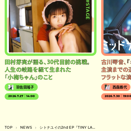
#STAGE
田村芽実が語る、30代目前の挑戦。
古川琴音、『
人生の岐路を経て生まれた
主演までの
「小梅ちゃん」のこと
フラットな
羽佐田瑤子
西森路代
2026.7.27｜14:00
2026.7.30｜19:0
TOP
NEWS
シトナユイの2nd EP『TINY LAND』3月にリリース決定、東京＆大阪でリリパも